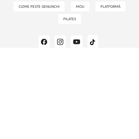
CIZME PESTE GENUNCHI
MOU
PLATFORMĂ
PILATES
Blogul epantofi.ro
este cea mai bună sursă de
inspirație în materie de modă, cele mai recente tendințe
și idei de styling.
Echipa noastră editorială este formată
din pasionați de modă și stiliști care descoperă în
fiecare zi lumea modei pentru Tine.
Rămâi alături de
noi pentru mai mult timp!
Politica de confidențialitate și cookies
Modifică setările cookie
epantofi.ro