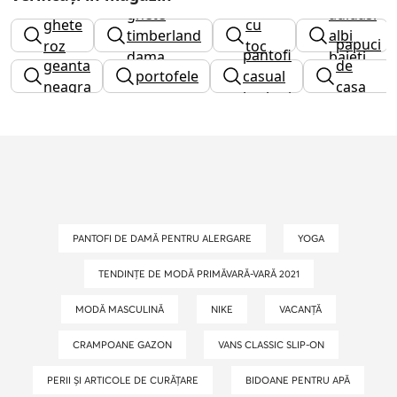
cizme
ghete
adidasi
ghete
cu
timberland
albi
papuci
roz
toc
pantofi
dama
baieti
geanta
de
gros
portofele
casual
neagra
casa
barbati
copii
PANTOFI DE DAMĂ PENTRU ALERGARE
YOGA
TENDINȚE DE MODĂ PRIMĂVARĂ-VARĂ 2021
MODĂ MASCULINĂ
NIKE
VACANȚĂ
CRAMPOANE GAZON
VANS CLASSIC SLIP-ON
PERII ȘI ARTICOLE DE CURĂȚARE
BIDOANE PENTRU APĂ