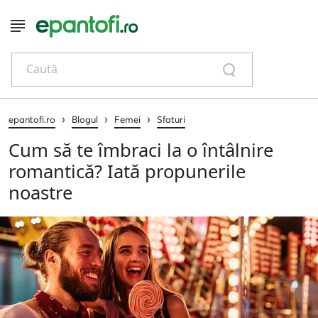
Caută
›
›
›
epantofi.ro
Blogul
Femei
Sfaturi
Cum să te îmbraci la o întâlnire
romantică? Iată propunerile
noastre