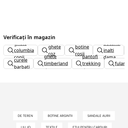
Verificați în magazin
ghete
bocanci
ghete
botine
columbia
inalti
roz
rosii
ghete
pantofi
copii
dama
curele
timberland
trekking
fular
barbati
dama
dama
DE TEREN
BOTINE ARGINTII
SANDALE AURII
LIU JO
TEXTILE
ETUI PENTRU CARDURI