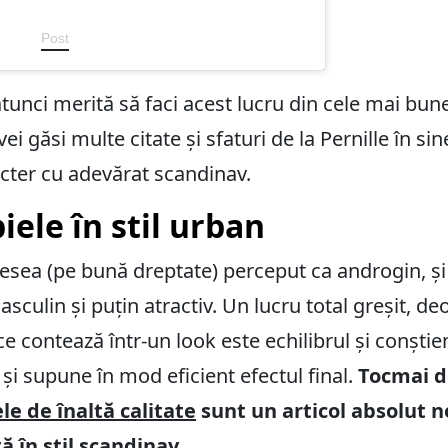
Post
 atunci merită să faci acest lucru din cele mai bune
ei găsi multe citate și sfaturi de la Pernille în sin
acter cu adevărat scandinav.
iele în stil urban
esea (pe bună dreptate) perceput ca androgin, și a
sculin și puțin atractiv. Un lucru total greșit, deo
ce contează într-un look este echilibrul și conștie
și supune în mod eficient efectul final.
Tocmai d
le de înaltă calitate
sunt un articol absolut n
 în stil scandinav.