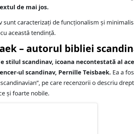
extul de mai jos.
nav sunt caracterizați de funcționalism și minimal
cu această tendință.
baek – autorul bibliei scand
e stilul scandinav, icoana necontestată al ace
luencer-ul scandinav, Pernille Teisbaek.
Ea a fos
s scandinavian”, pe care recenzorii o descriu drep
ce și foarte nobile.