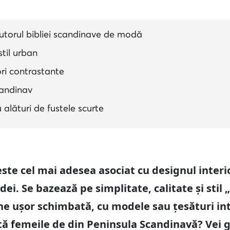
autorul bibliei scandinave de modă
stil urban
lori contrastante
scandinav
 alături de fustele scurte
este cel mai adesea asociat cu designul interio
ei. Se bazează pe simplitate, calitate și stil 
iune ușor schimbată, cu modele sau țesături in
rtă femeile de din Peninsula Scandinavă? Vei g