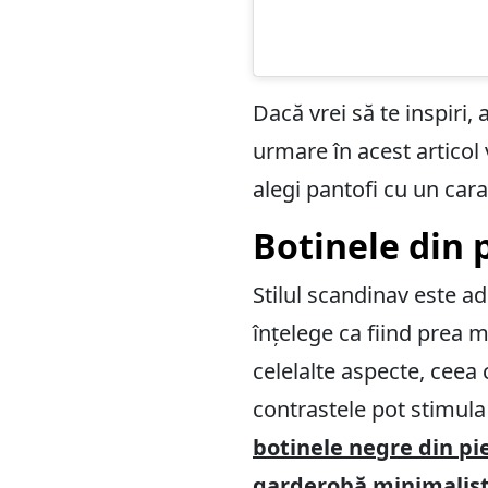
Dacă vrei să te inspiri,
urmare în acest articol v
alegi pantofi cu un car
Botinele din p
Stilul scandinav este ad
înțelege ca fiind prea ma
celelalte aspecte, ceea 
contrastele pot stimula 
botinele negre din pie
garderobă minimalistă