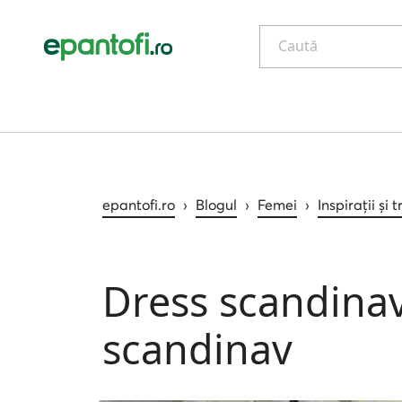
Caută
epantofi.ro
›
Blogul
›
Femei
›
Inspirații și 
Dress scandinavi
scandinav