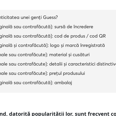
nticitatea unei genți Guess?
inală sau contrafăcută]: sursă de încredere
ginală sau contrafăcută]: cod de produs / cod QR
inală și contrafăcută]: logo și marcă înregistrată
nale sau contrafăcute]: material și cusături
ale sau contrafăcute]: detalii și caracteristici distincti
nale sau contrafăcute]: prețul produsului
ginală sau contrafăcută]: ambalaj
d, datorită popularității lor, sunt frecvent c