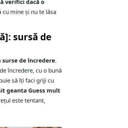
ă verifici dacă o
 cu mine și nu te lăsa
ă]: sursă de
n surse de încredere
.
 de încredere, cu o bună
e să îți faci griji cu
ăsit geanta Guess mult
ețul este tentant,