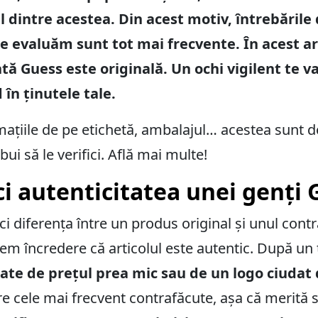
l dintre acestea. Din acest motiv, întrebările
le evaluăm sunt tot mai frecvente. În acest ar
ntă Guess este originală. Un ochi vigilent te v
în ținutele tale.
ațiile de pe etichetă, ambalajul… acestea sunt d
ui să le verifici. Află mai multe!
ci autenticitatea unei genți
faci diferența între un produs original și unul con
vem încredere că articolul este autentic. După un
ate de prețul prea mic sau de un logo ciudat
cele mai frecvent contrafăcute, așa că merită să fi