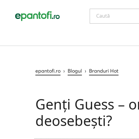
Caută
epantofi.ro
›
Blogul
›
Branduri Hot
Genți Guess – o
deosebești?