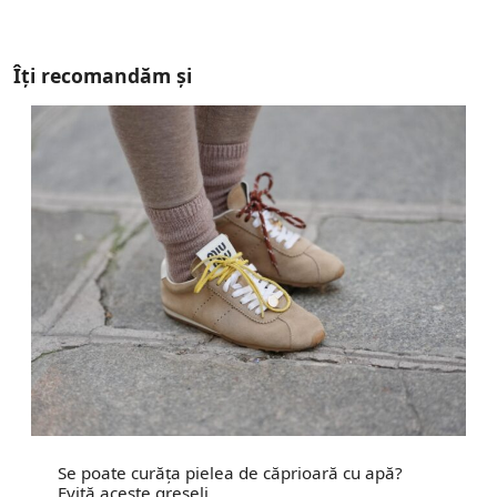
Îți recomandăm și
Se poate curăța pielea de căprioară cu apă?
Evită aceste greșeli