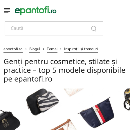
Caută
›
›
›
epantofi.ro
Blogul
Femei
Inspirații și trenduri
Genți pentru cosmetice, stilate și
practice – top 5 modele disponibile
pe epantofi.ro