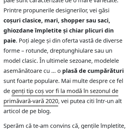
paie sunt caracterizate de o mare varietate.
Printre propunerile designerilor, vei găsi
coșuri clasice, mari, shopper sau saci,
ghiozdane împletite și chiar plicuri din
paie
. Poți alege și din oferta vastă de diverse
forme – rotunde, dreptunghiulare sau un
model clasic. În ultimele sezoane, modelele
asemănătoare cu … o
plasă de cumpărături
sunt foarte populare. Mai multe despre ce fel
de
genți tip coș vor fi la modă în sezonul de
primăvară-vară 2020
, vei putea citi într-un alt
articol de pe blog.
Sperăm că te-am convins că, gențile împletite,