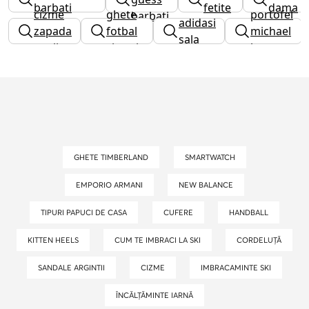
barbati
fetite
dama
cizme
ghete
portofel
barbati
adidasi
zapada
fotbal
michael
sala
copii
sintetic
kors
GHETE TIMBERLAND
SMARTWATCH
EMPORIO ARMANI
NEW BALANCE
TIPURI PAPUCI DE CASA
CUFERE
HANDBALL
KITTEN HEELS
CUM TE IMBRACI LA SKI
CORDELUȚĂ
SANDALE ARGINTII
CIZME
IMBRACAMINTE SKI
ÎNCĂLȚĂMINTE IARNĂ