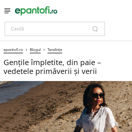
Caută
›
›
epantofi.ro
Blogul
Tendințe
Gențile împletite, din paie –
vedetele primăverii și verii