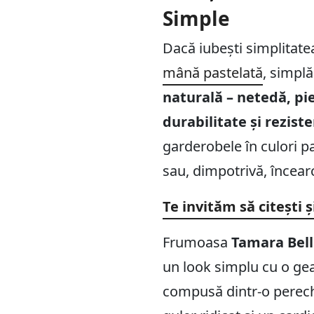
Simple
Dacă iubești simplitate
mână pastelată
, simplă
naturală – netedă, pi
durabilitate și rezist
garderobele în culori p
sau, dimpotrivă, încear
Te invităm să citești ș
Frumoasa
Tamara Bell
un look simplu cu o ge
compusă dintr-o pereche