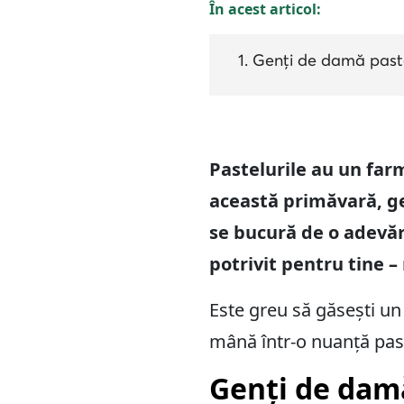
În acest articol:
Genți de damă pastel
Pastelurile au un far
această primăvară, ge
se bucură de o adevăr
potrivit pentru tine –
Este greu să găsești u
mână într-o nuanță past
Genți de damă