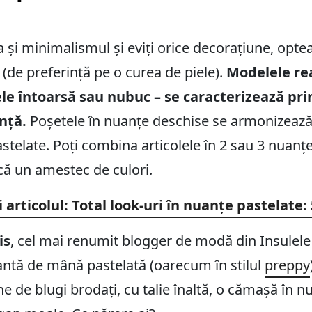
a și minimalismul și eviți orice decorațiune, opt
 (de preferință pe o curea de piele).
Modelele rea
ele întoarsă sau nubuc – se caracterizează pr
ență.
Poșetele în nuanțe deschise se armonizează
astelate. Poți combina articolele în 2 sau 3 nuanț
că un amestec de culori.
i articolul: Total look-uri în nuanțe pastelate: 
is
, cel mai renumit blogger de modă din Insulele 
antă de mână pastelată (oarecum în stilul
preppy
 de blugi brodați, cu talie înaltă, o cămașă în n