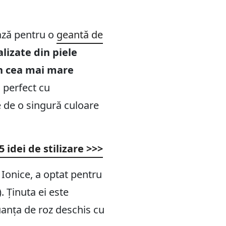
ează pentru o
geantă de
lizate din piele
in cea mai mare
 perfect cu
e de o singură culoare
5 idei de stilizare >>>
Ionice, a optat pentru
). Ținuta ei este
uanța de roz deschis cu