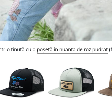
ntr-o ținută cu o
poșetă în nuanța de roz pudrat
(