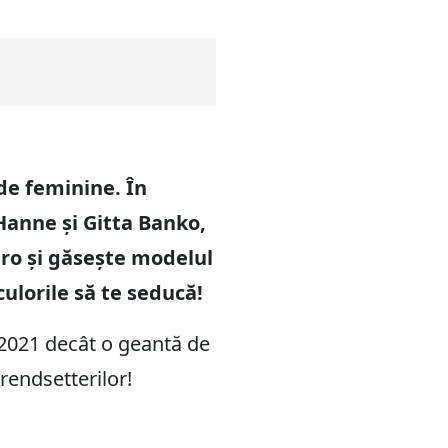
de feminine. În
Hanne și Gitta Banko,
ro și găsește modelul
culorile să te seducă!
2021 decât o geantă de
rendsetterilor!