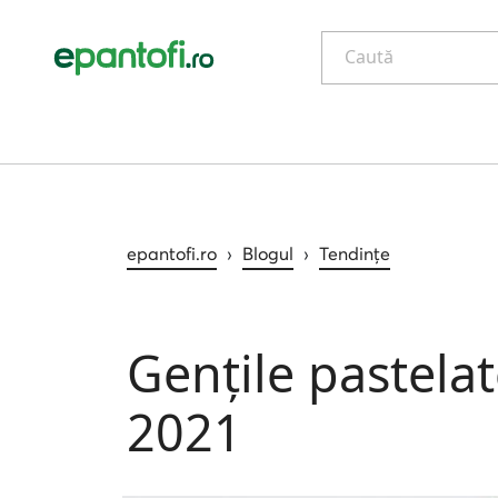
Caută
epantofi.ro
›
Blogul
›
Tendințe
Gențile pastela
2021