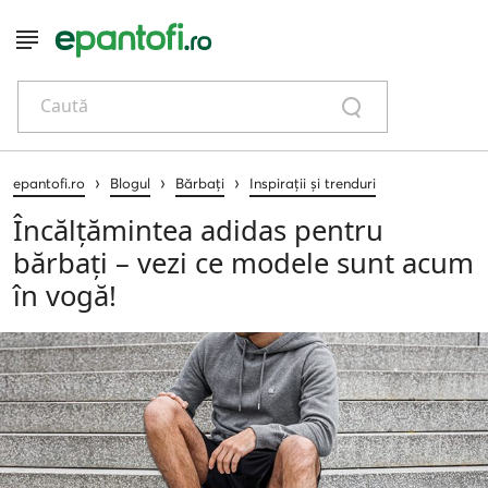
Caută
›
›
›
epantofi.ro
Blogul
Bărbați
Inspirații și trenduri
Încălțămintea adidas pentru
bărbați – vezi ce modele sunt acum
în vogă!