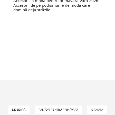
Accesorii la modă pentru primăvara-vara 2026.
Accesorii de pe podiumurile de modă care
domină deja străzile
DE SEARĂ
PANTOFI PENTRU PRIMĂVARĂ
CRAVATA