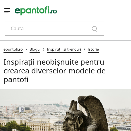
Caută
›
›
›
epantofi.ro
Blogul
Inspirații și trenduri
Istorie
Inspirații neobișnuite pentru
crearea diverselor modele de
pantofi