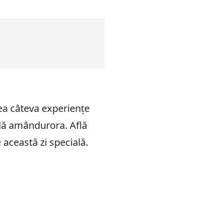
ea câteva experiențe
âdă amândurora. Află
 această zi specială.