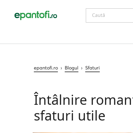
Caută
epantofi.ro
›
Blogul
›
Sfaturi
Întâlnire romant
sfaturi utile