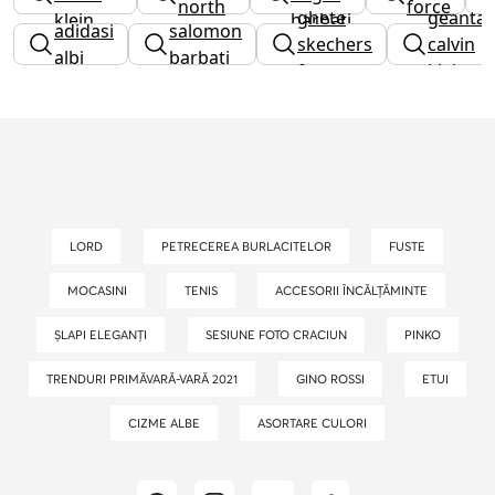
north
force
ghete
geanta
klein
barbati
adidasi
salomon
face
1
skechers
calvin
albi
barbati
fete
klein
LORD
PETRECEREA BURLACITELOR
FUSTE
MOCASINI
TENIS
ACCESORII ÎNCĂLȚĂMINTE
ȘLAPI ELEGANȚI
SESIUNE FOTO CRACIUN
PINKO
TRENDURI PRIMĂVARĂ-VARĂ 2021
GINO ROSSI
ETUI
CIZME ALBE
ASORTARE CULORI