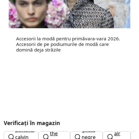
Accesorii la modă pentru primăvara-vara 2026.
Accesorii de pe podiumurile de modă care
domină deja străzile
Verificați în magazin
caciula
nike
portofel
ghete
the
air
calvin
negre