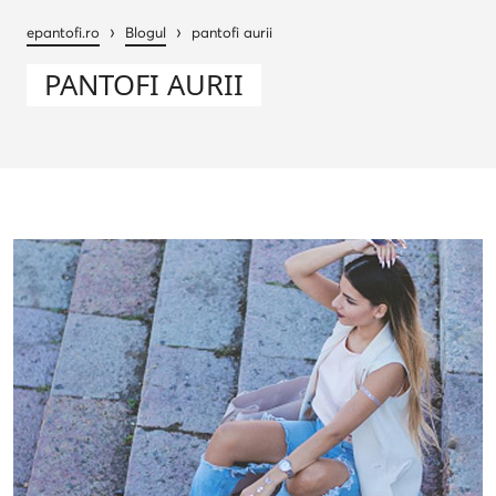
›
›
epantofi.ro
Blogul
pantofi aurii
PANTOFI AURII