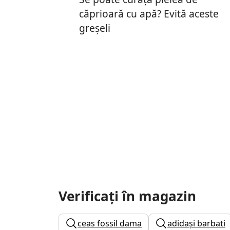
căprioară cu apă? Evită aceste
greșeli
Verificați în magazin
ceas fossil dama
adidași barbati