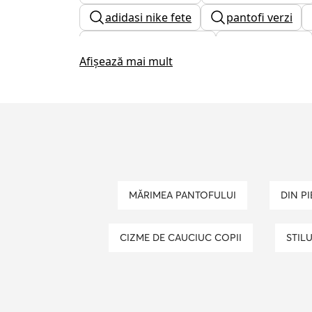
adidasi nike fete
pantofi verzi
ghete cu platforma
ugg barbati
Afișează mai mult
adidasi nike dama
adidasi sala 
pantofi casual barbati
adidasi cu
portofel tommy hilfiger barbati
c
MĂRIMEA PANTOFULUI
DIN P
CIZME DE CAUCIUC COPII
STIL