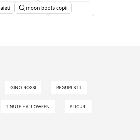
aieti
moon boots copii
cizme zapada dama
jordan 1 low
i albi barbati
adidasi puma fete
arbati
GINO ROSSI
REGURI STIL
TINUTE HALLOWEEN
PLICURI