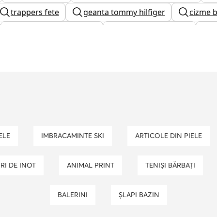
trappers fete
geanta tommy hilfiger
cizme b
adidasi guess barbati
incaltaminte dama
dama
cizme dama bej
ghiozdan vans
adidas
 platforma
adidasi tommy hilfiger dama
ghete b
izme cowboy
IELE
IMBRACAMINTE SKI
ARTICOLE DIN PIELE
URI DE INOT
ANIMAL PRINT
TENIȘI BĂRBAȚI
BALERINI
ȘLAPI BAZIN