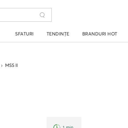
SFATURI
TENDINȚE
BRANDURI HOT
›
MSS II
1 min.