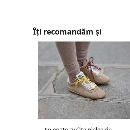
Îți recomandăm și
Se poate curăța pielea de