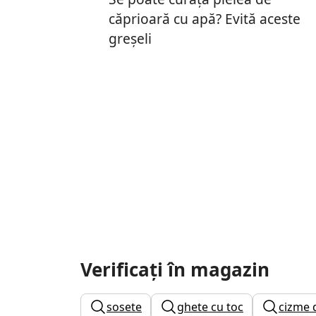
căprioară cu apă? Evită aceste
greșeli
Verificați în magazin
sosete
ghete cu toc
cizme d