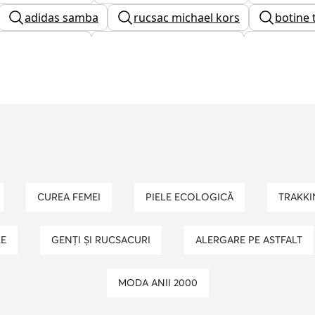
adidas samba
rucsac michael kors
botine
e barbati rieker
pantofi dama eleganti
geanta 
ama piele
ghete dama guess
rucsac desigual
ots copii
ugg copii
curele barbati
cizme c
CUREA FEMEI
PIELE ECOLOGICĂ
TRAKK
LE
GENȚI ȘI RUCSACURI
ALERGARE PE ASTFALT
MODA ANII 2000