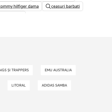
 tommy hilfiger dama
ceasuri barbati
michael kors
ugg dama
new balance barbati
u toc
adidasi tommy hilfiger dama
INGS ȘI TRAPPERS
EMU AUSTRALIA
LITORAL
ADIDAS SAMBA