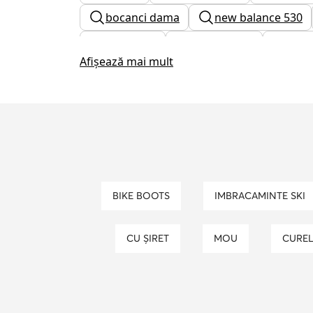
bocanci dama
new balance 530
ghete roz
cizme maro
ghet
Afișează mai mult
ceas dama michael kors
ghete d
caciuli calvin klein dama
moon bo
ceas casio barbati
BIKE BOOTS
IMBRACAMINTE SKI
CU ȘIRET
MOU
CURE