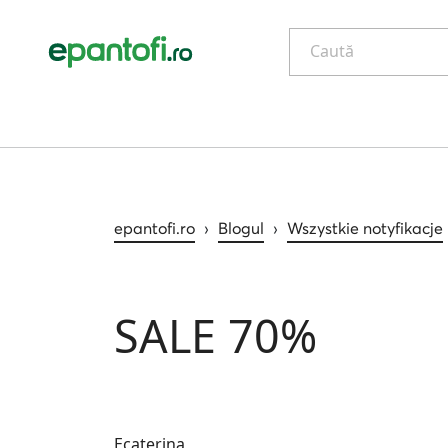
Caută
epantofi.ro
›
Blogul
›
Wszystkie notyfikacje
SALE 70%
Ecaterina