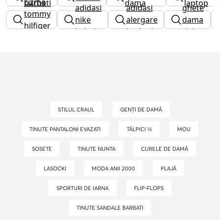
cizme
barbati
dama
laptop
adidasi
adidasi
ghete
tommy
nike
alergare
dama
hilfiger
baieti
barbati
rieker
dama
STILUL CRAUL
GENȚI DE DAMĂ
TINUTE PANTALONI EVAZATI
TĂLPICI ½
MOU
SOSETE
TINUTE NUNTA
CURELE DE DAMĂ
LASOCKI
MODA ANII 2000
PLAJĂ
SPORTURI DE IARNA
FLIP-FLOPS
TINUTE SANDALE BARBATI