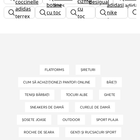
cizme
coccinelle
desigual
botine
adidasi
kors
adida
adidas
cu
cu toc
nike
terrex
toc
gros
fete
gros
FLATFORMS
ȘIRETURI
CUM SĂ ACHIZIȚIONEZI PANTOFI ONLINE
BĂIEȚI
TENIȘI BĂRBAȚI
TOCURI ALBE
GHETE
SNEAKERS DE DAMĂ
CURELE DE DAMĂ
ȘOSETE JOASE
OUTDOOR
SPORT PLAJA
ROCHIE DE SEARA
GENȚI ȘI RUCSACURI SPORT