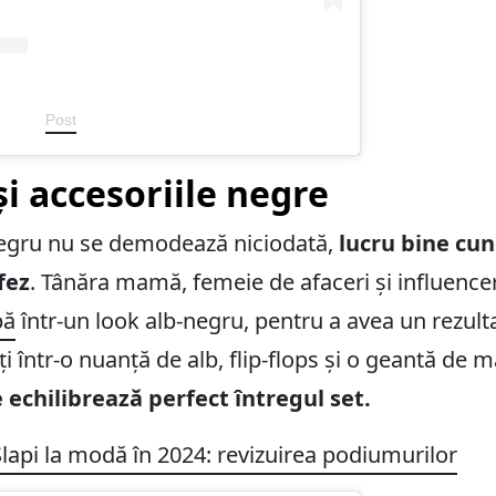
Post
i accesoriile negre
b-negru nu se demodează niciodată,
lucru bine cun
fez
. Tânăra mamă, femeie de afaceri și influen
bă
într-un look alb-negru, pentru a avea un rezult
ți într-o nuanță de alb, flip-flops și o geantă de
 echilibrează perfect întregul set.
 Șlapi la modă în 2024: revizuirea podiumurilor