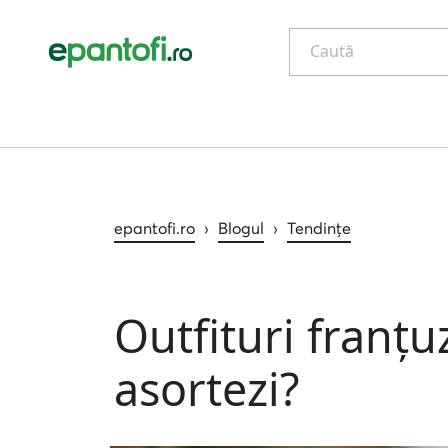
Caută
epantofi.ro
›
Blogul
›
Tendințe
Outfituri franțu
asortezi?