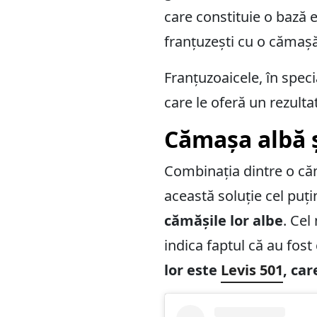
care constituie o bază e
franțuzești cu o cămașă
Franțuzoaicele, în spec
care le oferă un rezultat
Cămașa albă ș
Combinația dintre o căm
această soluție cel puț
cămășile lor albe
. Cel
indica faptul că au fos
lor este
Levis 501
, ca