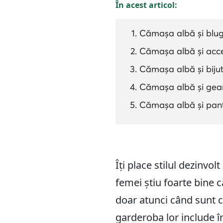
În acest articol:
Cămașa albă și blug
Cămașa albă și acce
Cămașa albă și bijut
Cămașa albă și gean
Cămașa albă și panto
Îți place stilul dezinvo
femei știu foarte bine
doar atunci când sunt 
garderoba lor include î