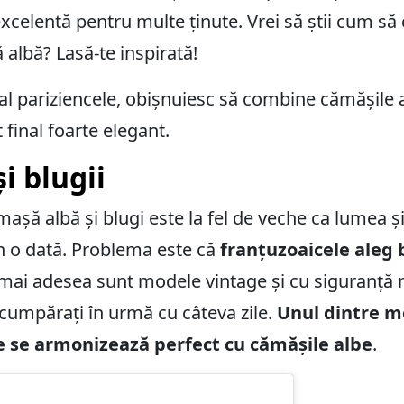
xcelentă pentru multe ținute. Vrei să știi cum să 
 albă? Lasă-te inspirată!
ial pariziencele, obișnuiesc să combine cămășile a
 final foarte elegant.
i blugii
așă albă și blugi este la fel de veche ca lumea și
in o dată. Problema este că
franțuzoaicele aleg b
 mai adesea sunt modele vintage și cu siguranță n
t cumpărați în urmă cu câteva zile.
Unul dintre m
re se armonizează perfect cu cămășile albe
.