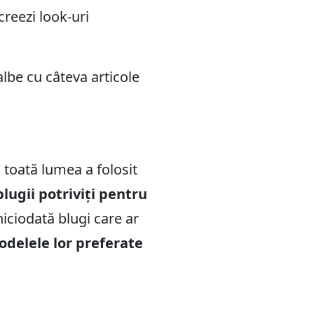
creezi look-uri
lbe cu câteva articole
 toată lumea a folosit
lugii potriviți pentru
iciodată blugi care ar
odelele lor preferate