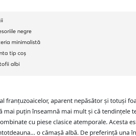
ii
soriile negre
eria minimalistă
ta tip coș
fii albi
lt al franțuzoaicelor, aparent nepăsător și totuși 
 că mai puțin înseamnă mai mult și că tendințele
combinate cu piese clasice atemporale. Acesta es
ntotdeauna… o cămașă albă. De preferință una înt