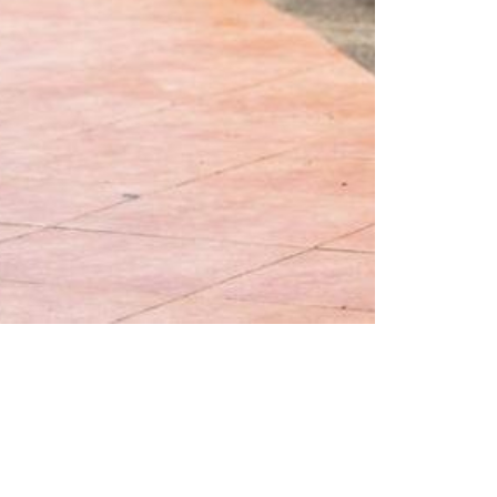
Bărbați
Inspirații și trenduri