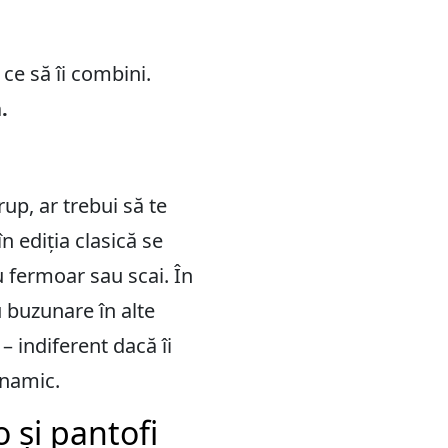
 ce să îi combini.
.
rup, ar trebui să te
n ediția clasică se
u fermoar sau scai. În
u buzunare în alte
 indiferent dacă îi
inamic.
 și pantofi