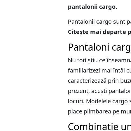
pantalonii cargo.
Pantalonii cargo sunt pan
Citește mai departe pe
Pantaloni car
Nu toți știu ce înseamnă
familiarizezi mai întâi c
caracterizează prin buz
prezent, acești pantalon
locuri. Modelele cargo 
place plimbarea pe munt
Combinație uni