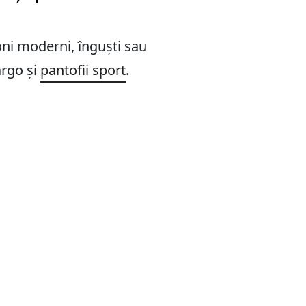
ni moderni, înguști sau
argo și
pantofii sport
.