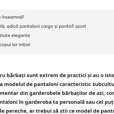
e înseamnă?
ă, adică pantaloni cargo și pantofi sport
ținute elegante
opul lor inițial
u bărbați sunt extrem de practici și au o ist
 la modelul de pantaloni caracteristic subcultu
timentar din garderobele bărbaților de azi, c
antaloni în garderoba ta personală sau cel puț
 de pereche, ar trebui să știi ce model de pant