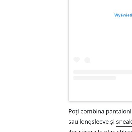
Wyświetl
Poți combina pantalonii 
sau longsleeve și
sneak
ilor cărora le plac stiliz