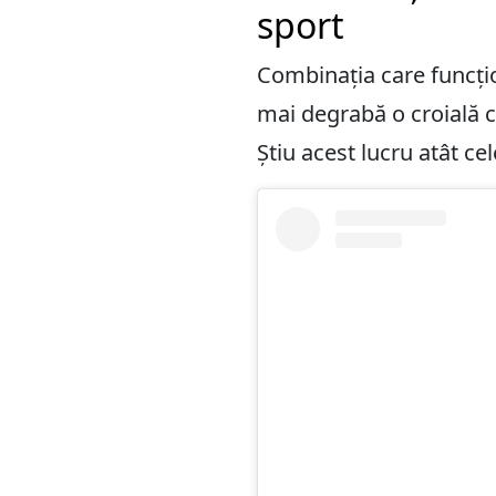
sport
Combinația care funcțio
mai degrabă o croială cl
Știu acest lucru atât ce