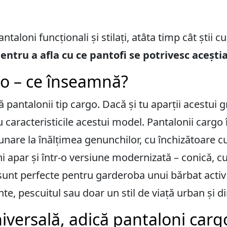
taloni funcționali și stilați, atâta timp cât știi cu
ntru a afla cu ce pantofi se potrivesc aceștia
go – ce înseamnă?
 pantalonii tip cargo. Dacă și tu aparții acestui g
u caracteristicile acestui model. Pantalonii cargo î
unare la înălțimea genunchilor, cu închizătoare c
i apar și într-o versiune modernizată – conică, c
sunt perfecte pentru garderoba unui bărbat activ –
e, pescuitul sau doar un stil de viață urban și d
versală, adică pantaloni cargo