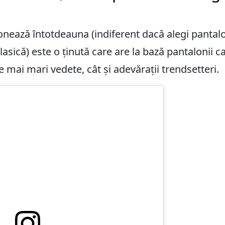
nează întotdeauna (indiferent dacă alegi pantalo
asică) este o ținută care are la bază pantalonii c
le mai mari vedete, cât și adevărații trendsetteri.