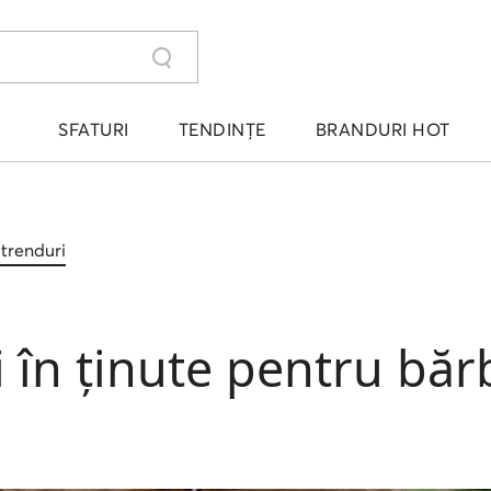
SFATURI
TENDINȚE
BRANDURI HOT
i trenduri
ți în ținute pentru băr