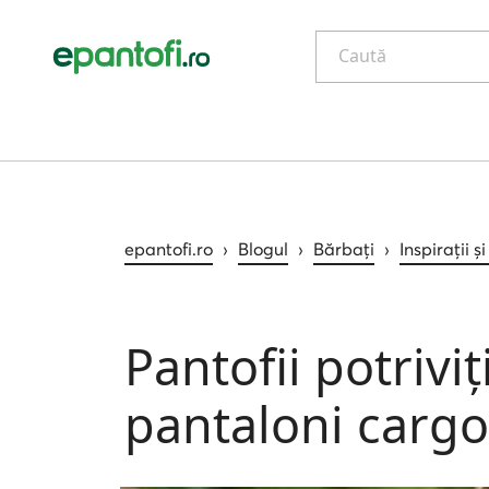
Caută
epantofi.ro
›
Blogul
›
Bărbați
›
Inspirații ș
Pantofii potrivi
pantaloni cargo