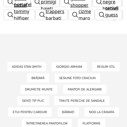
primigi
negre
portofel
fotbal
shopper
caciuli
baieti
barbati
tommy
trappers
cizme
guess
hilfiger
barbati
maro
copii
barbati
ADIDAS STAN SMITH
GIORGIO ARMANI
REGURI STIL
BRĂȚARĂ
SESIUNE FOTO CRACIUN
DRUMETIE MUNTE
PANTOFI DE ALERGARE
GENȚI TIP PLIC
TINUTE PERECHE DE SANDALE
ETUI PENTRU CARDURI
BĂRBAȚI
NOD LA CRAVATA
ÎNTREȚINEREA PANTOFILOR
PLATFORME