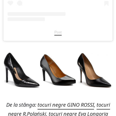
Post
De la stânga:
tocuri negre GINO ROSSI
,
tocuri
negre R.Polański
,
tocuri negre Eva Longoria