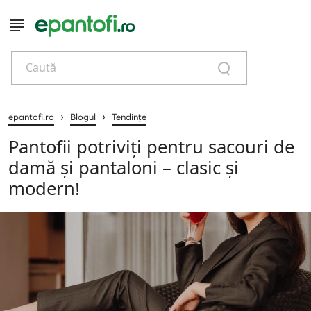
Caută
›
›
epantofi.ro
Blogul
Tendințe
Pantofii potriviți pentru sacouri de
damă și pantaloni – clasic și
modern!