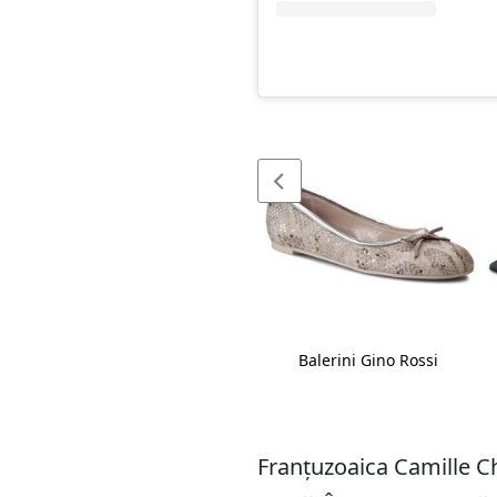
Șapcă Rip Curl
Balerini Gino Rossi
Franțuzoaica Camille Ch