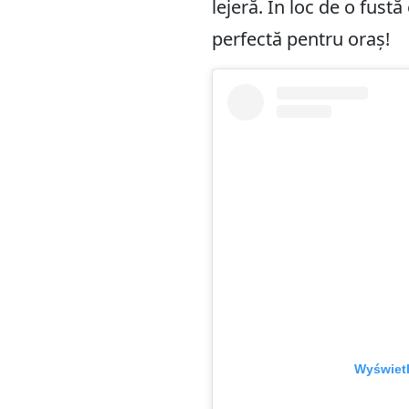
lejeră. În loc de o fust
perfectă pentru oraș!
Wyświetl