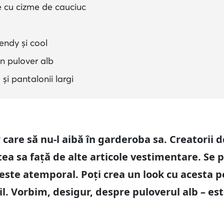
re cu cizme de cauciuc
endy și cool
n pulover alb
 și pantalonii largi
 care să nu-l aibă în garderoba sa. Creatorii 
ea sa față de alte articole vestimentare. Se p
i este atemporal. Poți crea un look cu acesta pe
til. Vorbim, desigur, despre puloverul alb – e