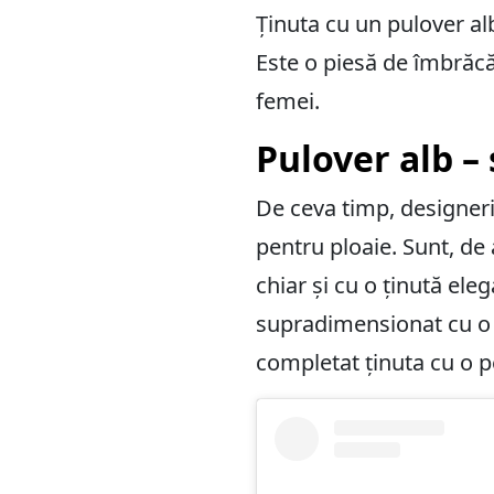
Ținuta cu un pulover alb
Este o piesă de îmbrăcă
femei.
Pulover alb – 
De ceva timp, designeri
pentru ploaie. Sunt, de
chiar și cu o ținută ele
supradimensionat cu o f
completat ținuta cu o 