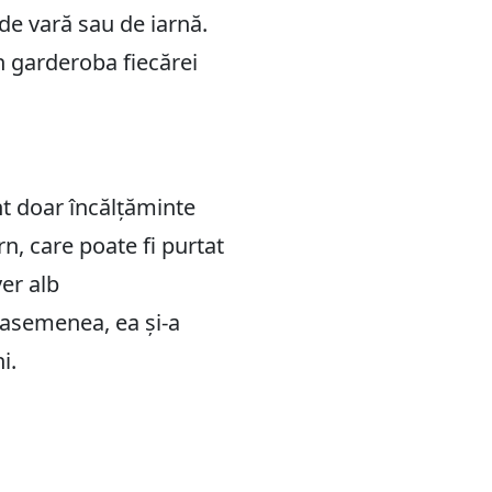
 de vară sau de iarnă.
n garderoba fiecărei
nt doar încălțăminte
, care poate fi purtat
ver alb
 asemenea, ea și-a
i.