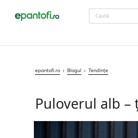
Caută
epantofi.ro
›
Blogul
›
Tendințe
Puloverul alb – 