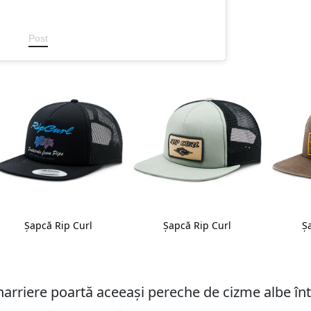
Post
Șapcă Rip Curl
Șapcă Rip Curl
Ș
arriere poartă aceeași pereche de cizme albe în