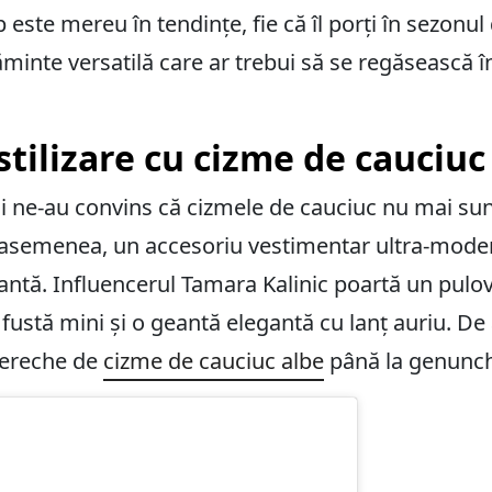
 este mereu în tendințe, fie că îl porți în sezonul
minte versatilă care ar trebui să se regăsească î
stilizare cu cizme de cauciuc
i ne-au convins că cizmele de cauciuc nu mai su
 asemenea, un accesoriu vestimentar ultra-modern
gantă. Influencerul Tamara Kalinic poartă un pulo
ustă mini și o geantă elegantă cu lanț auriu. De
pereche de
cizme de cauciuc albe
până la genunch