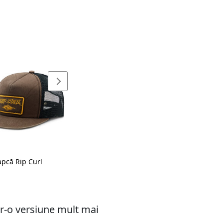
apcă Rip Curl
tr-o versiune mult mai