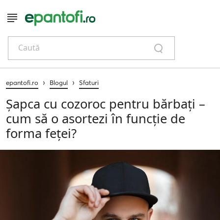
Caută
›
›
epantofi.ro
Blogul
Sfaturi
Șapca cu cozoroc pentru bărbați –
cum să o asortezi în funcție de
forma feței?