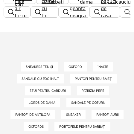
nike
cizme
papuci
barbati
dama
cauciuc
530
air
cu
geanta
de
g
barbati
force
toc
neagra
casa
g
1
gros
dama
SNEAKERS TENIȘI
OXFORD
ÎNALTE
SANDALE CU TOC ÎNALT
PANTOFI PENTRU BĂIEȚI
ETUI PENTRU CARDURI
PATRIZIA PEPE
LORDS DE DAMĂ
SANDALE PE COTURN
PANTOFI DE ANTILOPĂ
SNEAKER
PANTOFI AURII
OXFORDS
PORTOFELE PENTRU BĂRBAȚI