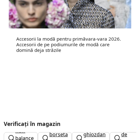
Accesorii la modă pentru primăvara-vara 2026.
Accesorii de pe podiumurile de modă care
domină deja străzile
Verificați în magazin
cizme
new
borseta
ghiozdan
de
balance