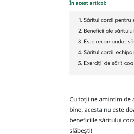
În acest articol:
Săritul corzii pentru 
Beneficii ale săritului
Este recomandat sări
Săritul corzii: ech
Exerciții de sărit co
Cu toții ne amintim de a
bine, acesta nu este do
beneficiile săritului cor
slăbești!