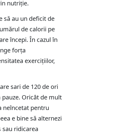
n nutriție.
 să au un deficit de
Numărul de calorii pe
re începi. În cazul în
inge forța
sitatea exercițiilor,
care sari de 120 de ori
ă pauze. Oricât de mult
da neîncetat pentru
ceea e bine să alternezi
s sau ridicarea