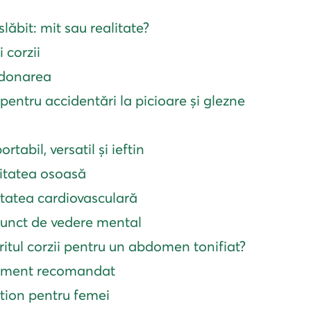
slăbit: mit sau realitate?
i corzii
rdonarea
pentru accidentări
la picioare și glezne
tabil, versatil și ieftin
itatea osoasă
tatea cardiovasculară
 punct de vedere mental
itul corzii pentru un abdomen tonifiat?
ipament recomandat
ution pentru femei