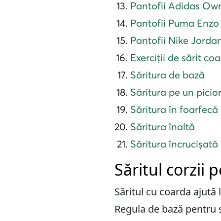
Pantofii Adidas Ow
Pantofii Puma Enzo
Pantofii Nike Jord
Exerciții de sărit co
Săritura de bază
Săritura pe un picio
Săritura în foarfecă
Săritura înaltă
Săritura încrucișată
Săritul corzii 
Săritul cu coarda ajută 
Regula de bază pentru sl