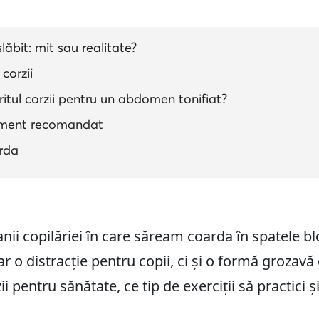
slăbit: mit sau realitate?
 corzii
tul corzii pentru un abdomen tonifiat?
ipament recomandat
arda
nii copilăriei în care săream coarda în spatele blo
ar o distracție pentru copii, ci și o formă groza
zii pentru sănătate, ce tip de exerciții să practici