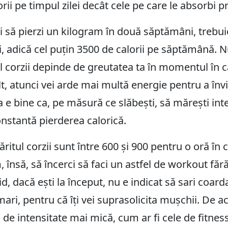
i pe timpul zilei decât cele pe care le absorbi pri
 să pierzi un kilogram în două săptămâni, trebuie
zi, adică cel puțin 3500 de calorii pe săptămână. 
tul corzii depinde de greutatea ta în momentul în ca
t, atunci vei arde mai multă energie pentru a înv
 e bine ca, pe măsură ce slăbești, să mărești inten
onstantă pierderea calorică.
ăritul corzii sunt între 600 și 900 pentru o oră în 
 însă, să încerci să faci un astfel de workout făr
pid, dacă ești la început, nu e indicat să sari coar
ari, pentru că îți vei suprasolicita mușchii. De a
ii de intensitate mai mică, cum ar fi cele de fitnes