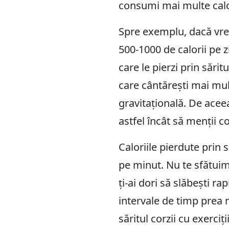
consumi mai multe calori
Spre exemplu, dacă vrei
500-1000 de calorii pe 
care le pierzi prin sări
care cântărești mai mul
gravitațională. De aceea
astfel încât să menții c
Caloriile pierdute prin s
pe minut. Nu te sfătuim,
ți-ai dori să slăbești ra
intervale de timp prea m
săritul corzii cu exerciț