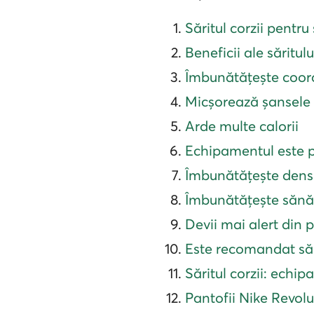
Săritul corzii pentru 
Beneficii ale săritulu
Îmbunătățește coo
Micșorează șansele 
Arde multe calorii
Echipamentul este por
Îmbunătățește dens
Îmbunătățește sănă
Devii mai alert din
Este recomandat săr
Săritul corzii: ech
Pantofii Nike Revol