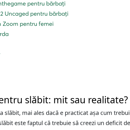
nthegame pentru bărbați
 2 Uncaged pentru bărbați
an Zoom pentru femei
arda
r
pentru slăbit: mit sau realitate?
la slăbit, mai ales dacă e practicat așa cum trebuie
ăbit este faptul că trebuie să creezi un deficit de 