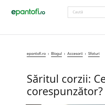
Caută
epantofi.ro
›
Blogul
›
Accesorii
›
Sfaturi
Săritul corzii: C
corespunzător?