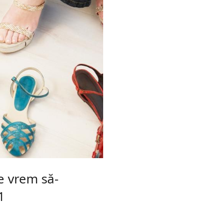
e vrem să-
1