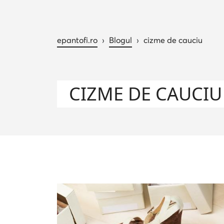
epantofi.ro
›
Blogul
›
cizme de cauciu
CIZME DE CAUCIU