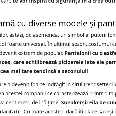
, care
te vor inspira cu siguranță în a crea out
mă cu diverse modele și panto
lor, astăzi, de asemenea, un simbol al puterii f
ol foarte universal. În ultimul sezon, costumul cu
 devenit extrem de popular.
Pantalonii cu o astfe
hoes, care echilibrează picioarele late ale pan
 cea mai tare tendință a sezonului!
e a devenit foarte îndrăgit în șirul trendsetter-ilo
ea acestei companii se caracterizează printr-o ta
iva centimetri de înălțime.
Sneakerșii
Fila de cu
laritate.
Cu toate acestea, dacă îți place să ieși