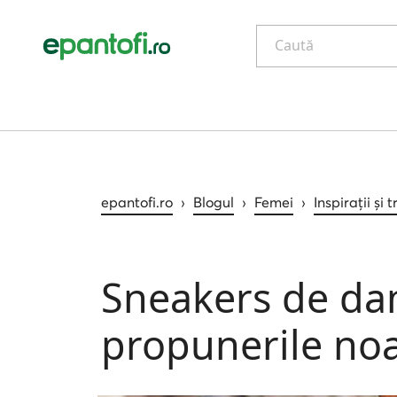
Caută
epantofi.ro
›
Blogul
›
Femei
›
Inspirații și 
Sneakers de dam
propunerile noa