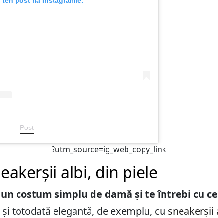
 ten post na Instagramie.
Post
?utm_source=ig_web_copy_link
akerșii albi, din piele
 un costum simplu de damă și te întrebi cu ce 
 și totodată elegantă, de exemplu, cu
sneakerșii 