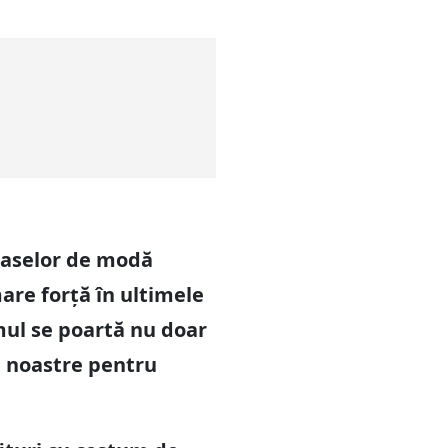
 caselor de modă
are forță în ultimele
mul se poartă nu doar
le noastre pentru