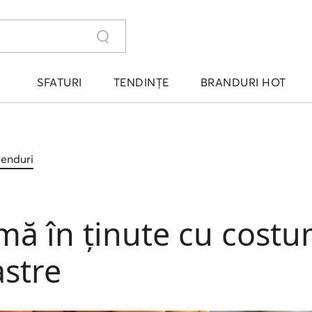
SFATURI
TENDINȚE
BRANDURI HOT
trenduri
ă în ținute cu costu
stre