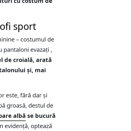
fituri cu costum de
fi sport
eminine – costumul de
 pantaloni evazați ,
l de croială, arată
talonului și, mai
r este, fără dar și
lpă groasă, destul de
loare albă
se bucură
 în evidență, optează