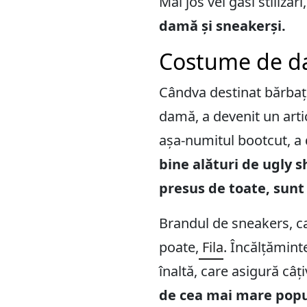
Mai jos vei găsi stilizări
damă și sneakerși.
Costume de da
Cândva destinat bărbați
damă, a devenit un artic
așa-numitul bootcut, a
bine alături de ugly s
presus de toate, sunt
Brandul de sneakers, car
poate,
Fila
. Încălțămint
înaltă, care asigură câț
de cea mai mare popu