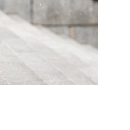
Femei
Inspirații și trenduri