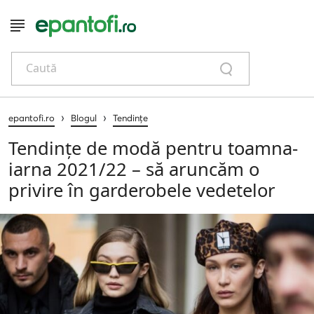
Caută
›
›
epantofi.ro
Blogul
Tendințe
Tendințe de modă pentru toamna-
iarna 2021/22 – să aruncăm o
privire în garderobele vedetelor