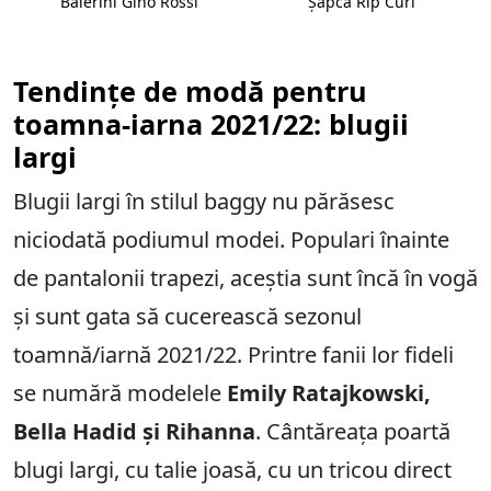
Balerini Gino Rossi
Șapcă Rip Curl
Tendințe de modă pentru
toamna-iarna 2021/22: blugii
largi
Blugii largi în stilul baggy nu părăsesc
niciodată podiumul modei. Populari înainte
de pantalonii trapezi, aceștia sunt încă în vogă
și sunt gata să cucerească sezonul
toamnă/iarnă 2021/22. Printre fanii lor fideli
se numără modelele
Emily Ratajkowski,
Bella Hadid și Rihanna
. Cântăreața poartă
blugi largi, cu talie joasă, cu un tricou direct