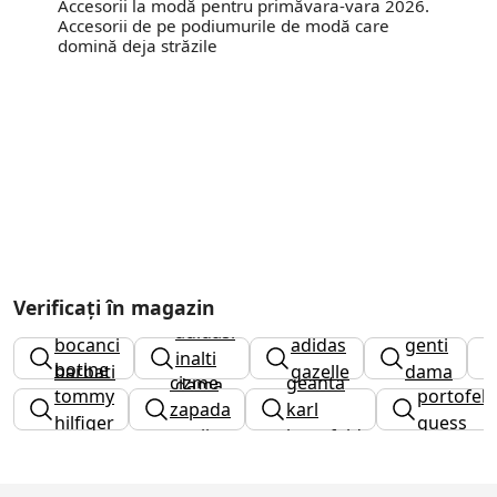
Accesorii la modă pentru primăvara-vara 2026.
Accesorii de pe podiumurile de modă care
domină deja străzile
Verificați în magazin
adidasi
bocanci
adidas
genti
inalti
botine
barbati
gazelle
dama
cizme
geanta
dama
tommy
portofel
zapada
karl
hilfiger
guess
copii
lagerfeld
dama