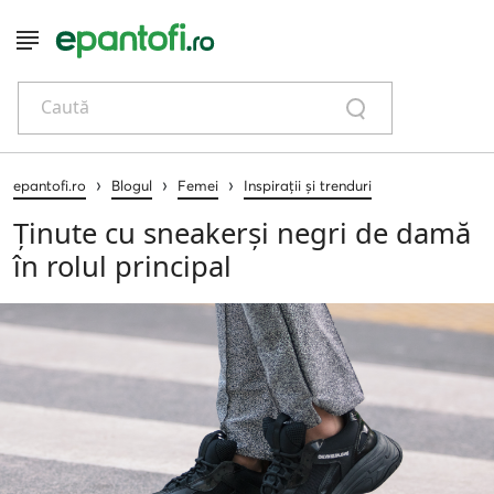
Caută
›
›
›
epantofi.ro
Blogul
Femei
Inspirații și trenduri
Ținute cu sneakerși negri de damă
în rolul principal