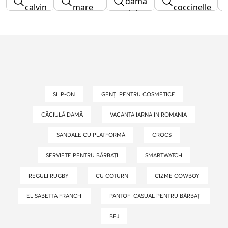
dama
calvin
mare
coccinelle
rieker
klein
SLIP-ON
GENȚI PENTRU COSMETICE
CĂCIULĂ DAMĂ
VACANTA IARNA IN ROMANIA
SANDALE CU PLATFORMĂ
CROCS
SERVIETE PENTRU BĂRBAȚI
SMARTWATCH
REGULI RUGBY
CU COTURN
CIZME COWBOY
ELISABETTA FRANCHI
PANTOFI CASUAL PENTRU BĂRBAȚI
BEJ