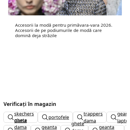
Accesorii la modă pentru primăvara-vara 2026.
Accesorii de pe podiumurile de modă care
domină deja străzile
Verificați în magazin
skechers
trappers
gean
portofele
ghete
dama
dama
lapto
ghete
dama
geanta
geanta