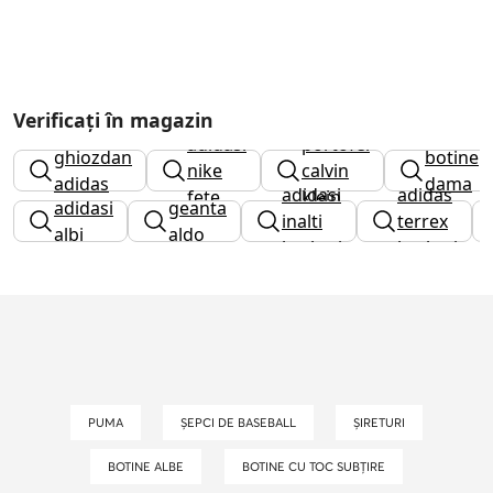
Verificați în magazin
adidasi
portofel
ghiozdan
botine
nike
calvin
adidas
dama
adidasi
adidas
fete
klein
adidasi
geanta
inalti
terrex
albi
aldo
barbati
barbati
PUMA
ȘEPCI DE BASEBALL
ȘIRETURI
BOTINE ALBE
BOTINE CU TOC SUBȚIRE