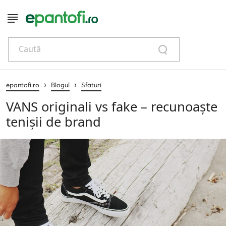
Caută
›
›
epantofi.ro
Blogul
Sfaturi
VANS originali vs fake – recunoaște
tenișii de brand