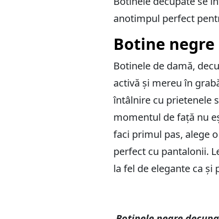
Botinele decupate se înt
anotimpul perfect pent
Botine negre 
Botinele de damă, decup
activă și mereu în grabă
întâlnire cu prietenele 
momentul de față nu eșt
faci primul pas, alege 
perfect cu pantalonii. 
la fel de elegante ca și
Botinele negre decupat