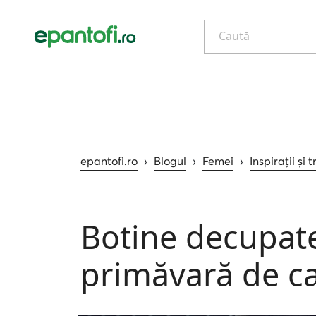
Caută
epantofi.ro
›
Blogul
›
Femei
›
Inspirații și 
Botine decupate
primăvară de ca