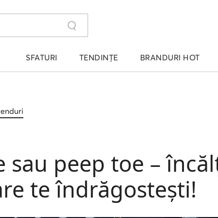
SFATURI
TENDINȚE
BRANDURI HOT
trenduri
 sau peep toe – încă
re te îndrăgostești!