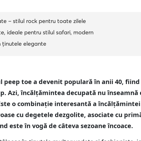
e – stilul rock pentru toate zilele
e, ideale pentru stilul safari, modern
 ținutele elegante
 peep toe a devenit populară în anii 40, fiin
up. Azi, încălțămintea decupată nu înseamnă 
 Este o combinație interesantă a încălțămintei
roase cu degetele dezgolite, asociate cu primă
end este în vogă de câteva sezoane încoace.