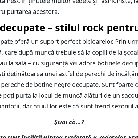
âlnesc în ținutele multor vedete și fashioniste, 
ru purtarea acestora.
decupate – stilul rock pentru
ate oferă un suport perfect picioarelor. Prin ur
, care după muncă trebuie să ia copiii de la școal
sau la sală – cu siguranță vei adora botinele dec
i deținătoarea unei astfel de perechi de încălțăm
o pereche de botine negre decupate. Sunt foarte c
Le poți purta la locul de muncă alături de un saco
 pantofii, dar atuul lor este că sunt trend sezonul 
Știai că…?
e sunt încălțămintea preferată a vedetelor. Star