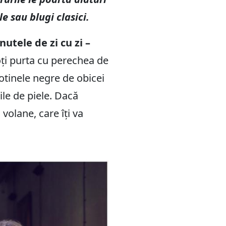
e sau blugi clasici.
utele de zi cu zi –
ți purta cu perechea de
Botinele negre de obicei
ile de piele. Dacă
volane, care îți va