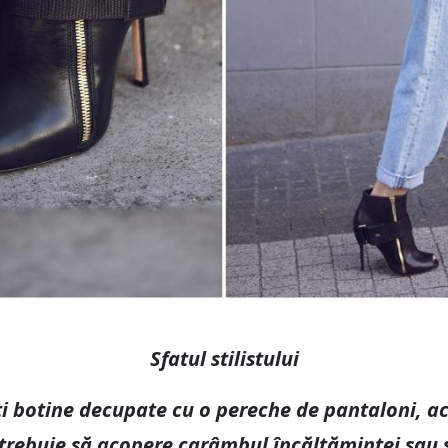
Sfatul stilistului
ți botine decupate cu o pereche de pantaloni, a
trebuie să acopere carâmbul încălțămintei sau să