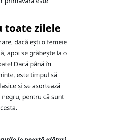
iar primăvara este
 toate zilele
mare, dacă ești o femeie
ă, apoi se grăbește la o
upate! Dacă până în
inte, este timpul să
lasice și se asortează
u negru, pentru că sunt
acesta.
urile le poartă alături