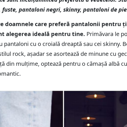
 fuste, pantaloni negri, skinny, pantaloni de piel
e doamnele care preferă pantalonii pentru țin
t alegerea ideală pentru tine.
Primăvara le po
cu pantaloni cu o croială dreaptă sau cei skinny. 
stilul rock, așadar se asortează de minune cu gec
ență din mulțime, optează pentru o cămașă albă cu 
romantic.