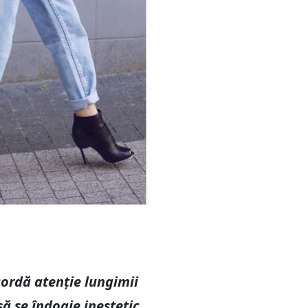
cordă atenție lungimii
 se îndoaie inestetic.