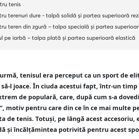
tru tenis
ru terenuri dure - talpă solidă și partea superioară rez
tru teren din zgură – talpa specială și partea superioa
ul pe iarbă – talpa plată și partea superioară elastică
n urmă, tenisul era perceput ca un sport de el
să-l joace. În ciuda acestui fapt, într-un timp 
extrem de populară, care, după cum s-a dovedi
, motiv pentru care din ce în ce mai multe p
a de tenis. Totuși, pe lângă acest accesoriu,
dă și încălțămintea potrivită pentru acest spo