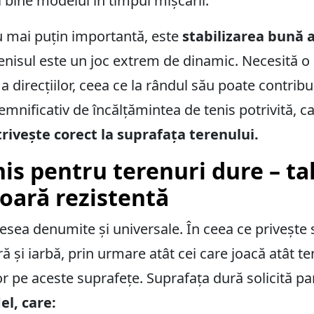
 bine modelul în timpul mișcării.
u mai puțin importantă, este
stabilizarea bună a 
enisul este un joc extrem de dinamic. Necesită o
 direcțiilor, ceea ce la rândul său poate contribui 
emnificativ de încălțămintea de tenis potrivită, 
trivește corect la suprafața terenului.
is pentru terenuri dure – tal
oară rezistentă
sea denumite și universale. În ceea ce privește să
ă și iarbă, prin urmare atât cei care joacă atât ten
 pe aceste suprafețe. Suprafața dură solicită pant
l, care: