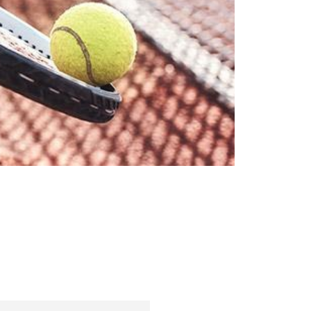
Bărbați
Femei
Sfaturi