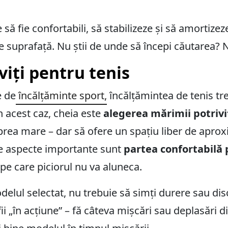
 să fie confortabili, să stabilizeze și să amortizez
de suprafață. Nu știi de unde să începi căutarea?
viți pentru tenis
e de
încălțăminte sport,
încălțămintea de tenis tr
n acest caz, cheia este
alegerea mărimii potrivi
prea mare – dar să ofere un spațiu liber de aprox
te aspecte importante sunt
partea confortabilă 
 pe care piciorul nu va aluneca.
elul selectat, nu trebuie să simți durere sau d
ii „în acțiune” – fă câteva mișcări sau deplasări d