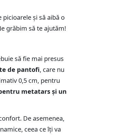
e picioarele și să aibă o
 Ne grăbim să te ajutăm!
ebuie să fie mai presus
te de pantofi
, care nu
imativ 0,5 cm, pentru
pentru metatars și un
isconfort. De asemenea,
inamice, ceea ce îți va