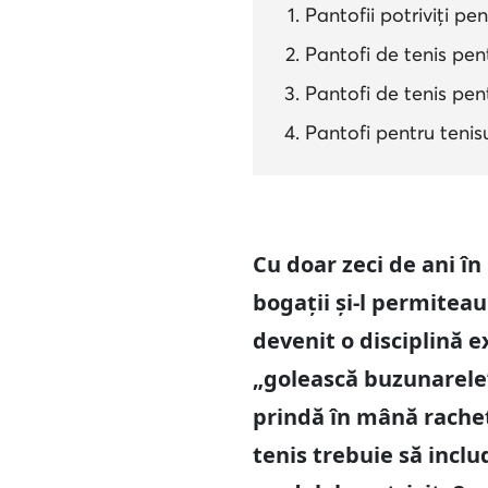
Pantofii potriviți pen
Pantofi de tenis pent
Pantofi de tenis pen
Pantofi pentru tenis
Cu doar zeci de ani î
bogații și-l permiteau 
devenit o disciplină 
„golească buzunarele”
prindă în mână rachet
tenis trebuie să inclu