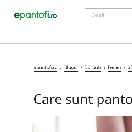
Caută
epantofi.ro
›
Blogul
›
Bărbați
›
Femei
›
Sf
Care sunt pantof