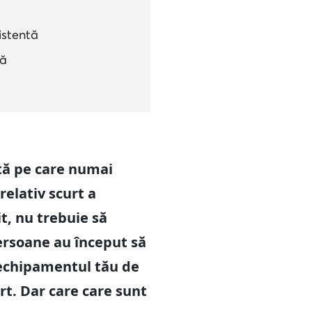
istentă
ră
ită pe care numai
relativ scurt a
t, nu trebuie să
ersoane au început să
 echipamentul tău de
rt. Dar care care sunt