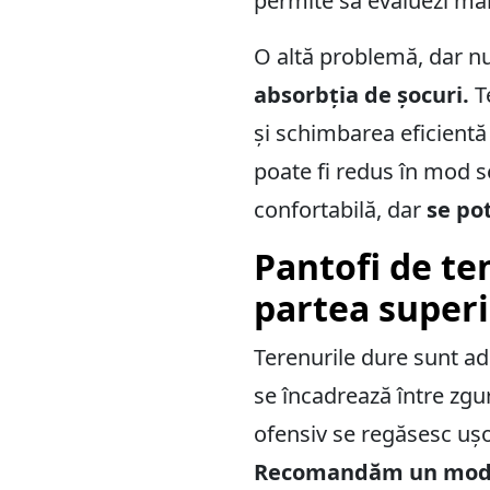
permite să evaluezi mai
O altă problemă, dar n
absorbția de șocuri.
T
și schimbarea eficientă a
poate fi redus în mod s
confortabilă, dar
se po
Pantofi de ten
partea superi
Terenurile dure sunt ade
se încadrează între zgur
ofensiv se regăsesc ușor
Recomandăm un mode