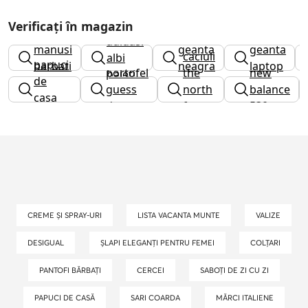
Verificați în magazin
adidasi
manusi
geanta
geanta
caciuli
albi
papuci
barbati
neagra
laptop
portofel
the
new
baieti
de
guess
north
balance
casa
dama
face
530
barbati
dama
CREME ȘI SPRAY-URI
LISTA VACANTA MUNTE
VALIZE
DESIGUAL
ȘLAPI ELEGANȚI PENTRU FEMEI
COLȚARI
PANTOFI BĂRBAȚI
CERCEI
SABOȚI DE ZI CU ZI
PAPUCI DE CASĂ
SARI COARDA
MĂRCI ITALIENE