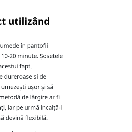
t utilizând
 umede în pantofii
e 10-20 minute. Șosetele
cestui fapt,
le dureroase și de
e umezești ușor și să
metodă de lărgire ar fi
ți, iar pe urmă încalță-i
ă devină flexibilă.