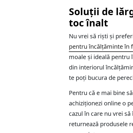
Soluții de lăr
toc înalt
Nu vrei să riști și pref
pentru încălțăminte în
moale și ideală pentru î
din interiorul încălțămi
te poți bucura de pere
Pentru că e mai bine să
achiziționezi online o p
cazul în care nu vrei să 
returnează produsele re