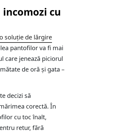
ii incomozi cu
o soluție de lărgire
lea pantofilor va fi mai
ul care jenează piciorul
umătate de oră și gata –
e decizi să
i mărimea corectă. În
ilor cu toc înalt,
entru retur, fără