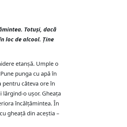
ămintea. Totuși, dacă
n loc de alcool. Ține
chidere etanșă. Umple o
. Pune punga cu apă în
 pentru câteva ore în
i lărgind-o ușor. Gheața
eriora încălțămintea. În
 cu gheață din aceștia –