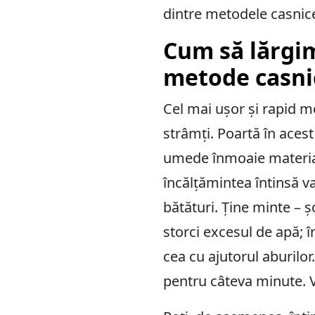
dintre metodele casnice
Cum să lărgim
metode casni
Cel mai ușor și rapid m
strâmți. Poartă în acest
umede înmoaie materialu
încălțămintea întinsă va
bătături. Ține minte – ș
storci excesul de apă; î
cea cu ajutorul aburilor.
pentru câteva minute. Va