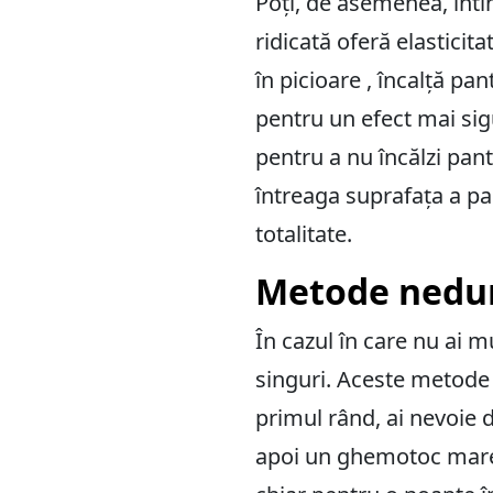
Poți, de asemenea, înti
ridicată oferă elasticit
în picioare , încalță pa
pentru un efect mai sigu
pentru a nu încălzi pan
întreaga suprafața a pa
totalitate.
Metode nedure
În cazul în care nu ai mu
singuri. Aceste metode s
primul rând, ai nevoie d
apoi un ghemotoc mare d