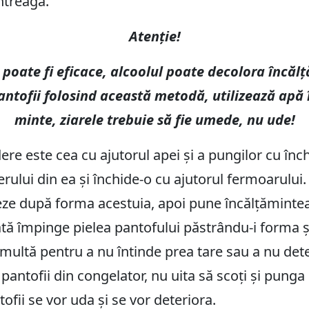
ntreagă.
Atenție!
poate fi eficace, alcoolul poate decolora încălț
pantofii folosind această metodă, utilizează apă î
minte, ziarele trebuie să fie umede, nu ude!
ere este cea cu ajutorul apei și a pungilor cu în
rului din ea și închide-o cu ajutorul fermoarului
eze după forma acestuia, apoi pune încălțămintea
tă împinge pielea pantofului păstrându-i forma ș
 multă pentru a nu întinde prea tare sau a nu det
antofii din congelator, nu uita să scoți și punga
fii se vor uda și se vor deteriora.