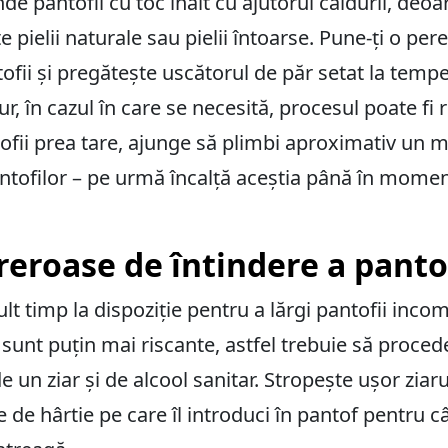
nde pantofii cu toc înalt cu ajutorul căldurii, de
ate pielii naturale sau pielii întoarse. Pune-ți o p
ntofii și pregătește uscătorul de păr setat la tem
r, în cazul în care se necesită, procesul poate fi 
tofii prea tare, ajunge să plimbi aproximativ un 
ntofilor – pe urmă încalță aceștia până în moment
roase de întindere a pantof
lt timp la dispoziție pentru a lărgi pantofii incom
unt puțin mai riscante, astfel trebuie să procedez
e un ziar și de alcool sanitar. Stropește ușor ziar
e hârtie pe care îl introduci în pantof pentru c