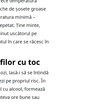
oarece temperatura
ereche de șosete groase
peratura minimă –
repetat. Ține minte,
minut uscătorul pe
ul în care se răcesc în
ilor cu toc
ozi, lasă-i să se întindă
i pe propriul risc. În
ul cu alcool, formează
âteva ore bune sau