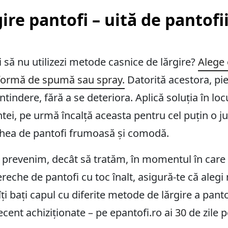
gire pantofi – uită de pantof
eri să nu utilizezi metode casnice de lărgire?
Alege 
 formă de spumă sau spray.
Datorită acestora, pie
ntindere, fără a se deteriora. Aplică soluția în loc
ntei, pe urmă încalță aceasta pentru cel puțin o j
chea de pantofi frumoasă și comodă.
 prevenim, decât să tratăm, în momentul în care t
ereche de pantofi cu toc înalt, asigură-te că aleg
îți bați capul cu diferite metode de lărgire a pantof
cent achiziționate – pe epantofi.ro ai
30
de zile p