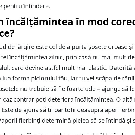
 pentru întindere.
 încălțămintea în mod corec
ce?
od de lărgire este cel de a purta șosete groase și
 fel încălțămintea zilnic, prin casă nu mai mult d
l, care devine astfel mult mai elastic. Datorită a
 lua forma piciorului tău, iar tu vei scăpa de răni
osetele nu trebuie să fie foarte ude – ajunge să l
n caz contrar poți deteriora încălțămintea. O altă 
 Este de ajuns să ții pantofii deasupra apei fierbin
porii fierbinți determină pielea să se întindă și s