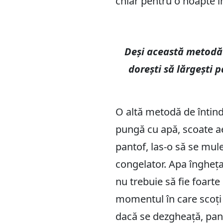
chiar pentru o noapte î
Deși această metodă 
dorești să lărgești 
O altă metodă de întind
pungă cu apă, scoate ae
pantof, las-o să se mul
congelator. Apa îngheța
nu trebuie să fie foarte
momentul în care scoți p
dacă se dezgheață, panto