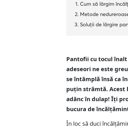
Cum să lărgim încăl
Metode nedureroase 
Soluții de lărgire pa
Pantofii cu tocul înal
adeseori ne este greu
se întâmplă însă ca î
puțin strâmtă. Acest 
adânc în dulap! Îți p
bucura de încălțămin
În loc să duci încălțămi