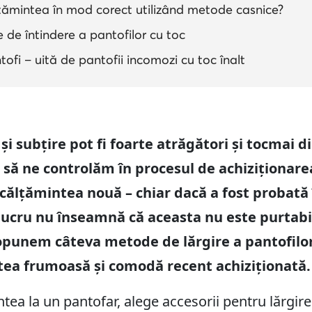
țămintea în mod corect utilizând metode casnice?
de întindere a pantofilor cu toc
ntofi – uită de pantofii incomozi cu toc înalt
t și subțire pot fi foarte atrăgători și tocmai 
 să ne controlăm în procesul de achiziționare
ncălțămintea nouă – chiar dacă a fost probată 
lucru nu înseamnă că aceasta nu este purtabi
ropunem câteva metode de lărgire a pantofilor
tea frumoasă și comodă recent achiziționată.
ntea la un pantofar, alege accesorii pentru lărgire