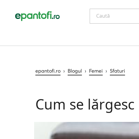
Caută
epantofi.ro
›
Blogul
›
Femei
›
Sfaturi
Cum se lărgesc p