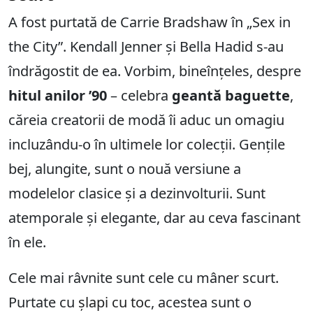
A fost purtată de Carrie Bradshaw în „Sex in
the City”. Kendall Jenner și Bella Hadid s-au
îndrăgostit de ea. Vorbim, bineînțeles, despre
hitul anilor ’90
– celebra
geantă baguette
,
căreia creatorii de modă îi aduc un omagiu
incluzându-o în ultimele lor colecții. Gențile
bej, alungite, sunt o nouă versiune a
modelelor clasice și a dezinvolturii. Sunt
atemporale și elegante, dar au ceva fascinant
în ele.
Cele mai râvnite sunt cele cu mâner scurt.
Purtate cu
șlapi cu toc
, acestea sunt o