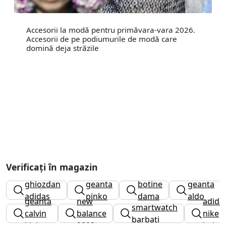
Accesorii la modă pentru primăvara-vara 2026.
Accesorii de pe podiumurile de modă care
domină deja străzile
Verificați în magazin
ghiozdan
geanta
botine
geanta
adidas
pinko
dama
aldo
geanta
new
adida
smartwatch
calvin
balance
nike
barbati
klein
2002r
baieti