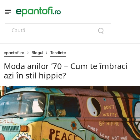
Caută
›
›
epantofi.ro
Blogul
Tendințe
Moda anilor ’70 – Cum te îmbraci
azi în stil hippie?