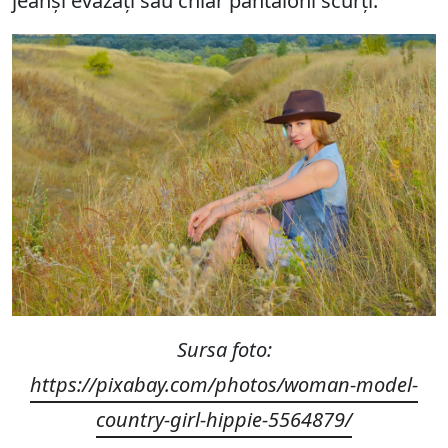
jeanși evazați sau chiar pantaloni scurți.
Sursa foto:
https://pixabay.com/photos/woman-model-
country-girl-hippie-5564879/