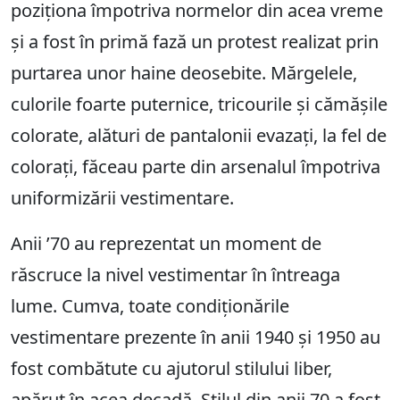
poziționa împotriva normelor din acea vreme
și a fost în primă fază un protest realizat prin
purtarea unor haine deosebite. Mărgelele,
culorile foarte puternice, tricourile și cămășile
colorate, alături de pantalonii evazați, la fel de
colorați, făceau parte din arsenalul împotriva
uniformizării vestimentare.
Anii ’70 au reprezentat un moment de
răscruce la nivel vestimentar în întreaga
lume. Cumva, toate condiționările
vestimentare prezente în anii 1940 și 1950 au
fost combătute cu ajutorul stilului liber,
apărut în acea decadă. Stilul din anii 70 a fost