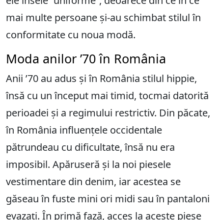
ele însele ”uniforme”, deoarece din ce în ce
mai multe persoane și-au schimbat stilul în
conformitate cu noua modă.
Moda anilor ’70 în România
Anii ’70 au adus și în România stilul hippie,
însă cu un început mai timid, tocmai datorită
perioadei și a regimului restrictiv. Din păcate,
în România influențele occidentale
pătrundeau cu dificultate, însă nu era
imposibil. Apăruseră și la noi piesele
vestimentare din denim, iar acestea se
găseau în fuste mini ori midi sau în pantaloni
evazați. În primă fază, acces la aceste piese