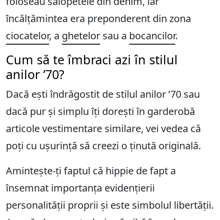
foloseau salopetele din denim, iar
încălțămintea era preponderent din zona
ciocatelor
, a
ghetelor
sau a
bocancilor
.
Cum să te îmbraci azi în stilul
anilor ’70?
Dacă ești îndrăgostit de stilul anilor ’70 sau
dacă pur și simplu îți dorești în garderobă
articole vestimentare similare, vei vedea că
poți cu ușurință să creezi o ținută originală.
Amintește-ți faptul că hippie de fapt a
însemnat importanța evidențierii
personalității proprii și este simbolul libertății.