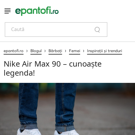
Caută
›
›
›
›
epantofi.ro
Blogul
Bărbați
Femei
Inspirații și trenduri
Nike Air Max 90 – cunoaște
legenda!