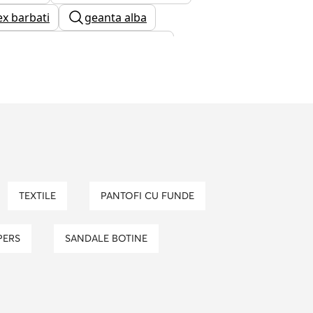
ex barbati
geanta alba
botine tommy hilfiger dama
ceasuri barbati
ghete fotbal
geanta calvin klein
TEXTILE
PANTOFI CU FUNDE
PERS
SANDALE BOTINE