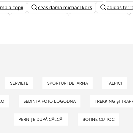
mbia copii
ceas dama michael kors
adidas terr
ati
adidasi puma baieti
adidasi inalti barbati
portofel dama
pantofi roz
sosete barbati
h face dama
cizme baieti
salomon barbati
lle
SERVIETE
SPORTURI DE IARNA
TĂLPICI
ZO
SEDINTA FOTO LOGODNA
TREKKING ȘI TRAP
PERNIȚE DUPĂ CĂLCÂI
BOTINE CU TOC