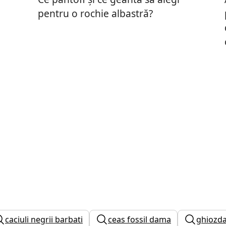
pentru o rochie albastră?
caciuli negrii barbati
ceas fossil dama
ghiozd