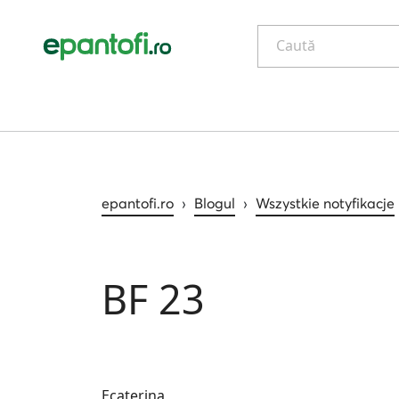
Caută
epantofi.ro
›
Blogul
›
Wszystkie notyfikacje
BF 23
Ecaterina