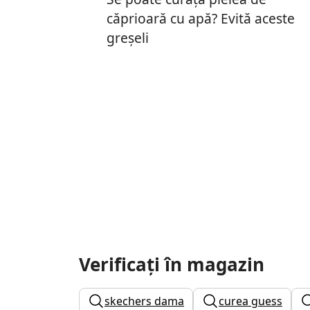
căprioară cu apă? Evită aceste
greșeli
Verificați în magazin
skechers dama
curea guess