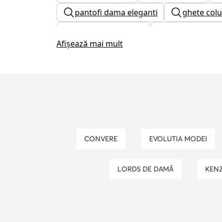
pantofi dama eleganti
ghete colu
ghete dama guess
skechers barb
Afișează mai mult
geanta pinko
cizme rieker
borseta barbati
caciuli the nort
curea tommy hilfiger
adidas gaze
CONVERE
EVOLUTIA MODEI
LORDS DE DAMĂ
KEN