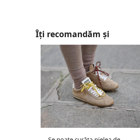
Îți recomandăm și
Se poate curăța pielea de