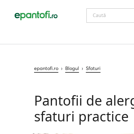
Caută
epantofi.ro
›
Blogul
›
Sfaturi
Pantofii de aler
sfaturi practice