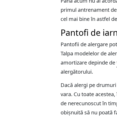
Până acum nu ai acordat
primul antrenament de i
cel mai bine în astfel de
Pantofi de iar
Pantofii de alergare pot
Talpa modelelor de aler
amortizare depinde de
alergătorului.
Dacă alergi pe drumuri u
vara. Cu toate acestea,
de nerecunoscut în timpu
obișnuită să nu poată fa