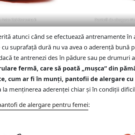
e Asics Gel-Sonoma 6
Pantofi de alergare 
rită atunci când se efectuează antrenamente în a
e cu suprafață dură nu va avea o aderență bună p
 dacă te antrenezi des în pădure sau pe drumuri a
rulare fermă, care să poată „mușca” din păm
e, cum ar fi în munți, pantofii de alergare 
la menținerea aderenței chiar și în condiții difici
pantofi de alergare pentru femei
: