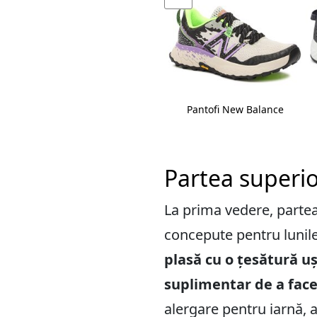
e
Pantofi New Balance
Pantofi New Balance
Partea superioa
La prima vedere, partea
concepute pentru lunile
plasă cu o țesătură u
suplimentar de a face
alergare pentru iarnă, 