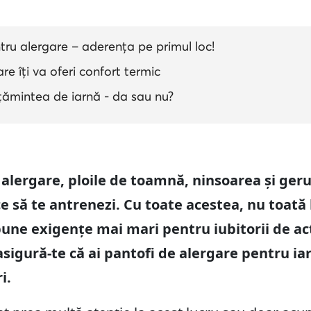
tru alergare – aderența pe primul loc!
e îți va oferi confort termic
ămintea de iarnă - da sau nu?
alergare, ploile de toamnă, ninsoarea și gerul
e să te antrenezi. Cu toate acestea, nu toată
ne exigențe mai mari pentru iubitorii de activ
asigură-te că ai pantofi de alergare pentru ia
i.