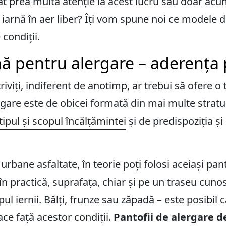
 prea multă atenție la acest lucru sau doar acum
arnă în aer liber? Îți vom spune noi ce modele d
 condiții.
nă pentru alergare – aderența 
riviți, indiferent de anotimp, ar trebui să ofere o
gare este de obicei formată din mai multe stratu
tipul și scopul încălțămintei
și de predispoziția și
rbane asfaltate, în teorie poți folosi aceiași pa
 în practică, suprafața, chiar și pe un traseu cun
l iernii. Bălți, frunze sau zăpadă – este posibil 
ce față acestor condiții.
Pantofii de alergare de