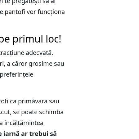
 te pregătești să ai
e pantofi vor funcționa
pe primul loc!
 tracțiune adecvată.
ri, a căror grosime sau
 preferințele
ntofi ca primăvara sau
oscut, se poate schimba
ca încălțămintea
 iarnă ar trebui să