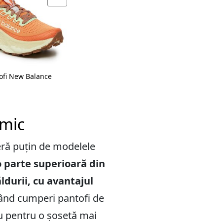
ofi New Balance
rmic
eră puțin de modelele
o parte superioară din
ldurii, cu avantajul
ând cumperi pantofi de
iu pentru o șosetă mai