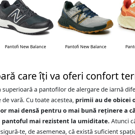
Pantofi New Balance
Pantofi New Balance
Pant
ră care îți va oferi confort te
 superioară a pantofilor de alergare de iarnă dif
 de vară. Cu toate acestea,
primii au de obicei 
șor mai densă pentru o mai bună reținere a că
 pantoful mai rezistent la umiditate.
Atunci c
asigură-te, de asemenea, că există suficient spaț