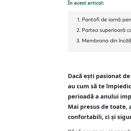
În acest articol:
Pantofi de iarnă pen
Partea superioară car
Membrana din încălț
Dacă ești pasionat de 
au cum să te împiedic
perioadă a anului impu
Mai presus de toate, 
confortabili, ci și sigur