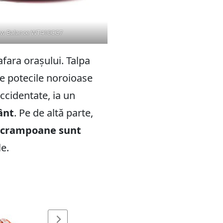
New Balance WT410CG7
fara orașului. Talpa
e potecile noroioase
ccidentate, ia un
ânt
. Pe de altă parte,
cu crampoane sunt
le.