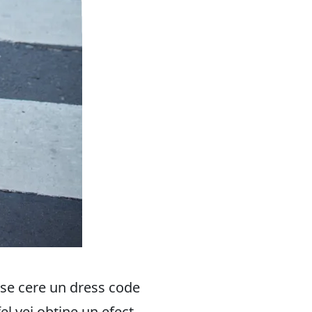
ă se cere un dress code
el vei obține un efect