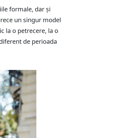
ile formale, dar și
oarece un singur model
c la o petrecere, la o
Indiferent de perioada