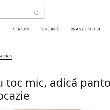
SFATURI
TENDINȚE
BRANDURI HOT
trenduri
u toc mic, adică pantof
 ocazie