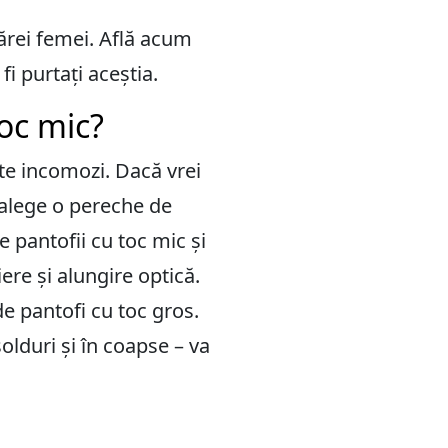
cărei femei. Află acum
fi purtați aceștia.
toc mic?
arte incomozi. Dacă vrei
, alege o pereche de
e pantofii cu toc mic și
iere și alungire optică.
e pantofi cu toc gros.
olduri și în coapse – va