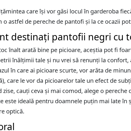
lțămintea care își vor găsi locul în garderoba fie
o astfel de pereche de pantofi și la ce ocazii pot 
nt destinați pantofii negri cu 
toc înalt arată bine pe picioare, aceștia pot fi fo
trii înălțimii tale și nu vrei să renunți la confort
azul în care ai picioare scurte, vor arăta de minun
), care le vor da picioarelor tale un efect de subț
d zise, cauți ceva și mai comod, alege o pereche d
te este ideală pentru doamnele puțin mai late în ș
re optică.
oral