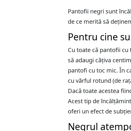
Pantofii negri sunt încă
de ce merită să deținem 
Pentru cine su
Cu toate că pantofii cu 
să adaugi câțiva centime
pantofi cu toc mic. În c
cu vârful rotund (de rață
Dacă toate acestea fiin
Acest tip de încălțămin
oferi un efect de subție
Negrul atemp