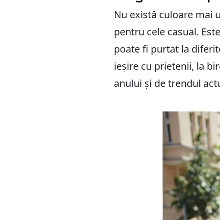
Nu există culoare mai un
pentru cele casual. Est
poate fi purtat la diferi
ieșire cu prietenii, la b
anului și de trendul act