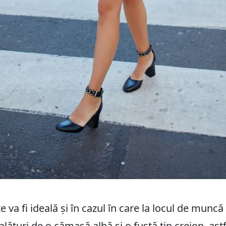
e va fi ideală și în cazul în care la locul de munc
alături de o cămașă albă și o fustă tip creion, astf