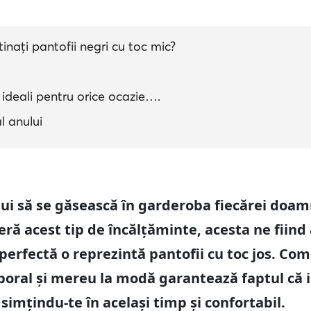
inați pantofii negri cu toc mic?
, ideali pentru orice ocazie….
l anului
ebui să se găsească în garderoba fiecărei doam
ră acest tip de încălțăminte, acesta ne fiind 
 perfectă o reprezintă pantofii cu toc jos. Co
poral și mereu la modă garantează faptul că i
simțindu-te în același timp și confortabil.