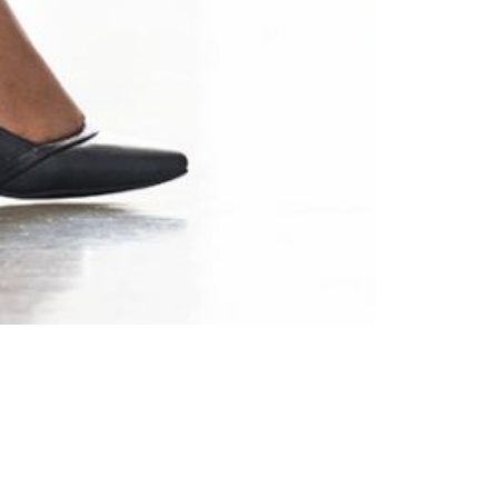
Femei
Inspirații și trenduri