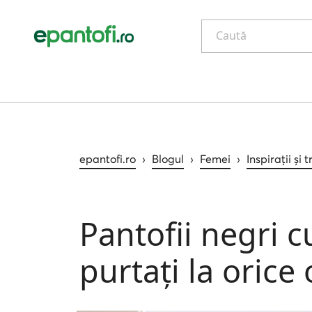
Caută
epantofi.ro
›
Blogul
›
Femei
›
Inspirații și 
Pantofii negri c
purtați la orice