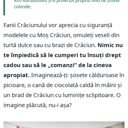
Kim Kardashian) și-a proiectat propria linia de șosete
colorate.
Fanii Crăciunului vor aprecia cu siguranță
modelele cu Moș Crăciun, omuleți veseli din
turtă dulce sau cu brazi de Crăciun.
Nimic nu
te împiedică să le cumperi tu însuți drept
cadou sau să le „comanzi” de la cineva
apropiat.
Imaginează-ți: șosete călduroase în
picioare, o cană de ciocolată caldă în mâini și
un brad de Crăciun cu luminițe sclipitoare. O
imagine plăcută, nu-i așa?