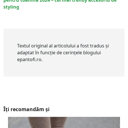
pentru toamna 2024 – cel mai trendy accesoriu de
styling
Textul original al articolului a fost tradus și
adaptat în funcție de cerințele blogului
epantofi.ro.
Îți recomandăm și