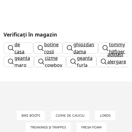
Verificați în magazin
papuci
cizme
de
botine
ghiozdan
tommy
casa
rosii
dama
hilfiger
adidasi
geanta
cizme
geanta
dama
dama
alergare
maro
cowboy
furla
barbati
BIKE BOOTS
CIZME DE CAUCIU
LORDS
TREKKINGS ȘI TRAPPES
FRESH FOAM