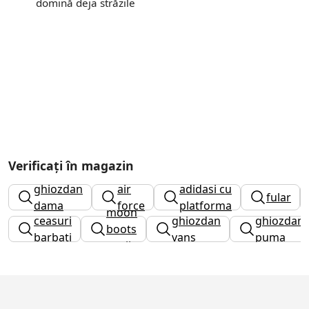
domină deja străzile
Verificați în magazin
nike
ghiozdan
air
adidasi cu
fular
dama
force
platforma
moon
ceasuri
ghiozdan
ghiozdan
1
boots
barbati
vans
puma
copii