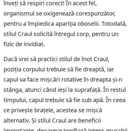
înveți să respiri corect! În acest fel,
organismul se oxigenează corespunzător,
pentru a împiedica apariția oboselii. Totodată,
stilul Craul solicită întregul corp, pentru un
fizic de invidiat.
Dacă vrei să practici stilul de înot Craul,
poziția corpului trebuie să fie dreaptă, iar
capul va face mișcări rotative în dreapta și-n
stânga, atunci când ieși la suprafață. În restul
timpului, capul trebuie să fie sub apă. În ceea
ce privește brațele, acestea se mișcă
alternativ. Și stilul Craul are beneficii
importante, deoarece tonifiază intens mușchii