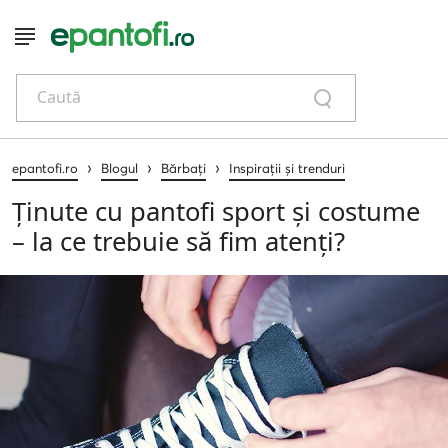
Caută
›
›
›
epantofi.ro
Blogul
Bărbați
Inspirații și trenduri
Ținute cu pantofi sport și costume
– la ce trebuie să fim atenți?