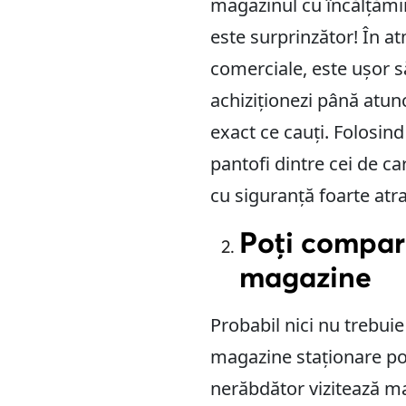
magazinul cu încălțămint
este surprinzător! În 
comerciale, este ușor să 
achiziționezi până atun
exact ce cauți. Folosind 
pantofi dintre cei de ca
cu siguranță foarte atra
Poți compar
magazine
Probabil nici nu trebu
magazine staționare poa
nerăbdător vizitează ma