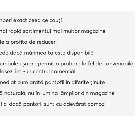
mperi exact ceea ce cauți
ai rapid sortimentul mai multor magazine
e a profita de reduceri
epede dacă mărimea ta este disponibilă
eturnările ușoare permit o probare la fel de convenabilă
lasezi într-un centrul comercial
mediat cum arată pantofii în diferite ținute
nă naturală, nu în lumina lămpilor din magazine
ifici dacă pantofii sunt cu adevărat comozi