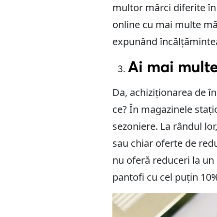
multor mărci diferite î
online cu mai multe măr
expunând încălțămintea d
Ai mai multe
Da, achiziționarea de î
ce? În magazinele stați
sezoniere. La rândul lor
sau chiar oferte de red
nu oferă reduceri la u
pantofi cu cel puțin 10%