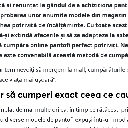
ă ai renunțat la gândul de a achiziționa panto
probarea unor anumite modele din magazin îț
echea potrivită de încălțăminte. Cu toate aces
și extindă afacerile și să se adapteze la aștep
ă cumpăra online pantofi perfect potriviți. Ne
ce este convenabilă această metodă de cumpă
untem nevoiți să mergem la mall, cumpărăturile o
ace viața mai ușoară”.
r să cumperi exact ceea ce ca
âmplat de mai multe ori ca, în timp ce rătăcești pri
 diverse modele de pantofi expuși într-un mod at