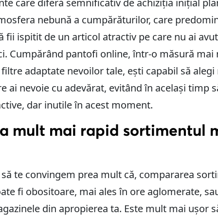
e care diferă semnificativ de achiziția inițial pla
atmosfera nebună a cumpărăturilor, care predomin
fii ispitit de un articol atractiv pe care nu ai avu
ci. Cumpărând pantofi online, într-o măsură mai 
filtre adaptate nevoilor tale, ești capabil să alegi
re ai nevoie cu adevărat, evitând în același timp 
ctive, dar inutile în acest moment.
a mult mai rapid sortimentul 
ie să te convingem prea mult că, compararea sort
te fi obositoare, mai ales în ore aglomerate, sau
gazinele din apropierea ta. Este mult mai ușor să