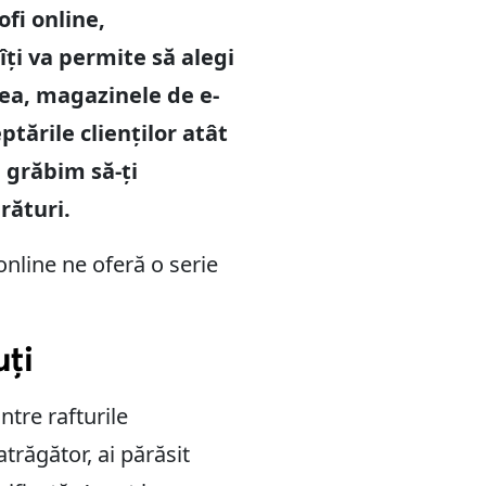
fi online,
i va permite să alegi
tea, magazinele de e-
tările clienților atât
 grăbim să-ți
rături.
nline ne oferă o serie
uți
ntre rafturile
răgător, ai părăsit