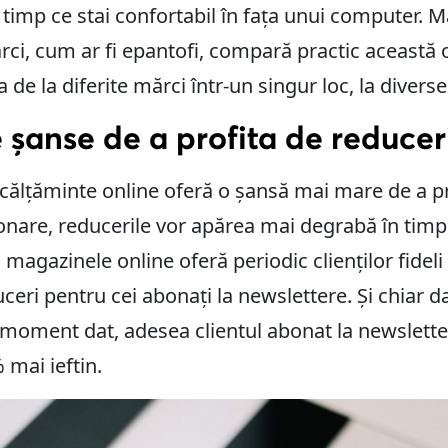
n timp ce stai confortabil în fața unui computer. 
ci, cum ar fi epantofi, compară practic această of
e la diferite mărci într-un singur loc, la diverse
 șanse de a profita de reducer
ncălțăminte online oferă o șansă mai mare de a pr
onare, reducerile vor apărea mai degrabă în timp
, magazinele online oferă periodic clienților fidel
uceri pentru cei abonați la newslettere. Și chiar
n moment dat, adesea clientul abonat la newslet
 mai ieftin.