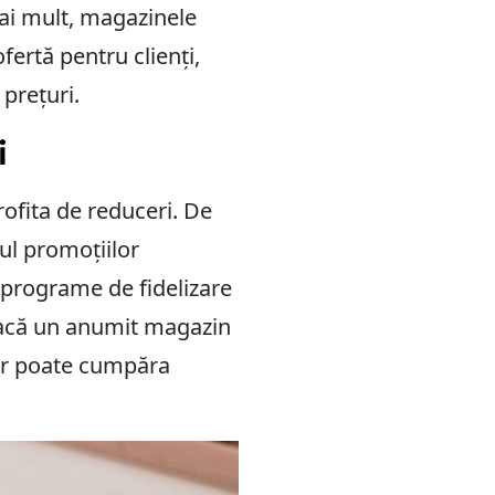
Mai mult, magazinele
ertă pentru clienți,
 prețuri.
i
ofita de reduceri. De
ul promoțiilor
i programe de fidelizare
 dacă un anumit magazin
ter poate cumpăra