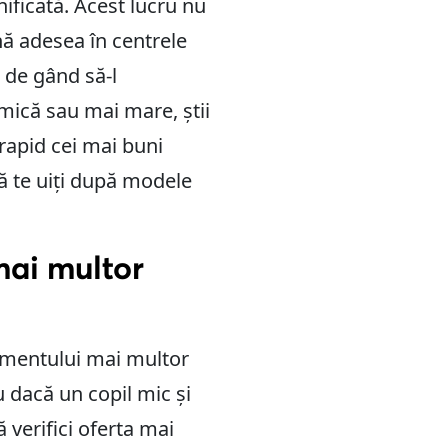
nificată. Acest lucru nu
ă adesea în centrele
t de gând să-l
mică sau mai mare, știi
 rapid cei mai buni
să te uiți după modele
mai multor
imentului mai multor
 dacă un copil mic și
 verifici oferta mai