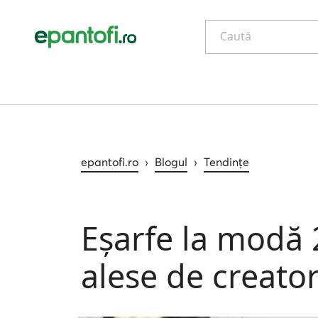
Caută
epantofi.ro
›
Blogul
›
Tendințe
Eșarfe la modă 
alese de creator