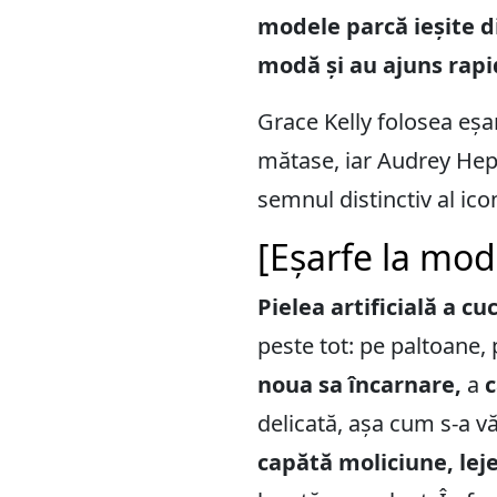
modele parcă ieșite d
modă și au ajuns rapid
Grace Kelly folosea eșa
mătase, iar Audrey Hepb
semnul distinctiv al ico
[Eșarfe la mod
Pielea artificială a cu
peste tot: pe paltoane, 
noua sa încarnare,
a
c
delicată, așa cum s-a v
capătă moliciune, leje