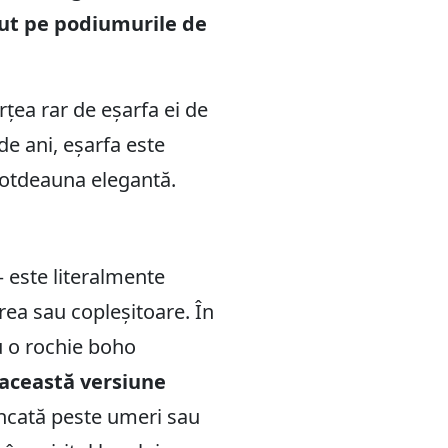
rut pe podiumurile de
țea rar de eșarfa ei de
e ani, eșarfa este
ntotdeauna elegantă.
 este literalmente
rea sau copleșitoare. În
u o rochie boho
 această versiune
uncată peste umeri sau