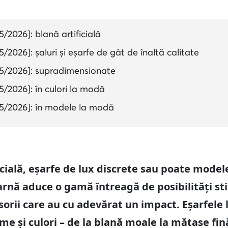
/2026]: blană artificială
2026]: șaluri și eșarfe de gât de înaltă calitate
5/2026]: supradimensionate
/2026]: în culori la modă
5/2026]: în modele la modă
icială, eșarfe de lux discrete sau poate model
arnă aduce o gamă întreagă de posibilități stil
orii care au cu adevărat un impact. Eșarfele 
me și culori – de la blană moale la mătase fin