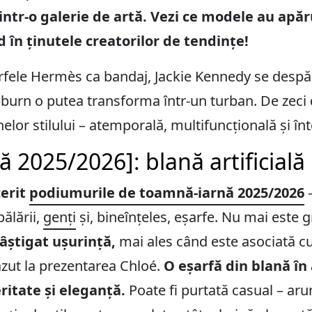
intr-o galerie de artă. Vezi ce modele au apă
 în ținutele creatorilor de tendințe!
rfele Hermès ca bandaj, Jackie Kennedy se despăr
urn o putea transforma într-un turban. De zeci d
nelor stilului – atemporală, multifuncțională și î
ă 2025/2026]: blană artificială
cerit
podiumurile de toamnă-iarnă 2025/2026
–
pălării,
genți
și, bineînțeles, eșarfe. Nu mai este g
âștigat ușurință,
mai ales când este asociată c
ăzut la prezentarea Chloé.
O eșarfă din blană în
ritate și eleganță.
Poate fi purtată casual – ar