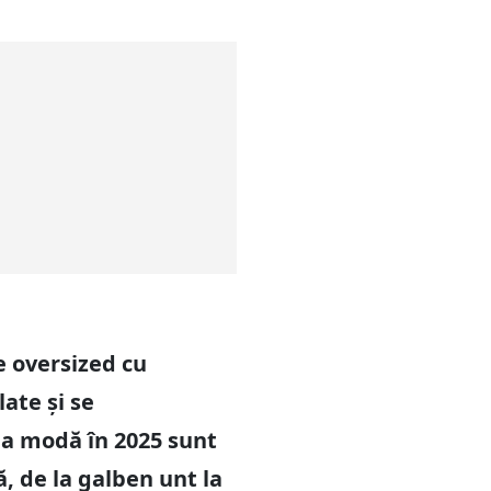
e oversized cu
ate și se
la modă în 2025 sunt
ă, de la galben unt la