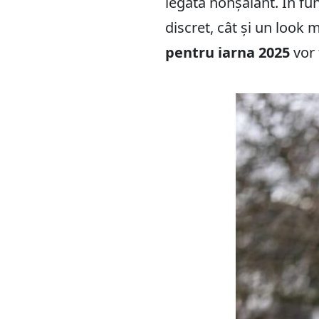
legată nonșalant. În fun
discret, cât și un look 
pentru iarna 2025
vor 