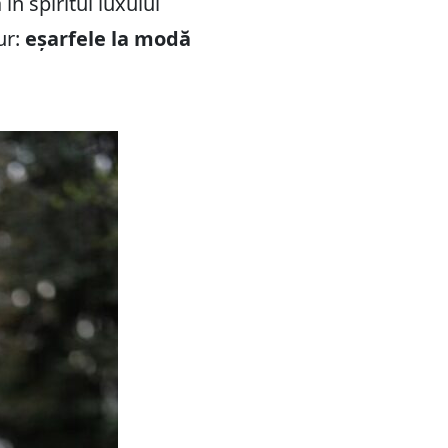
în spiritul luxului
ur:
eșarfele la modă