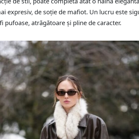
cție de stil, poate completa atât o haină elegantă 
mai expresiv, de soție de mafiot. Un lucru este sig
fi pufoase, atrăgătoare și pline de caracter.