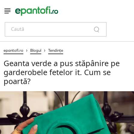
Caută
›
›
epantofi.ro
Blogul
Tendințe
Geanta verde a pus stăpânire pe
garderobele fetelor it. Cum se
poartă?