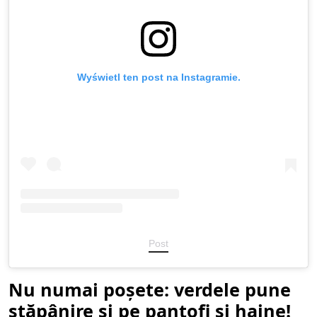
Wyświetl ten post na Instagramie.
Post
Nu numai poșete: verdele pune
stăpânire și pe pantofi și haine!