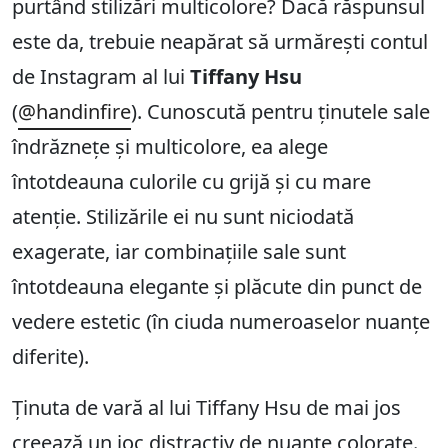
purtând stilizări multicolore? Dacă răspunsul
este da, trebuie neapărat să urmărești contul
de Instagram al lui
Tiffany Hsu
(
@handinfire
). Cunoscută pentru ținutele sale
îndrăznețe și multicolore, ea alege
întotdeauna culorile cu grijă și cu mare
atenție. Stilizările ei nu sunt niciodată
exagerate, iar combinațiile sale sunt
întotdeauna elegante și plăcute din punct de
vedere estetic (în ciuda numeroaselor nuanțe
diferite).
Ținuta de vară al lui Tiffany Hsu de mai jos
creează un joc distractiv de nuanțe colorate.