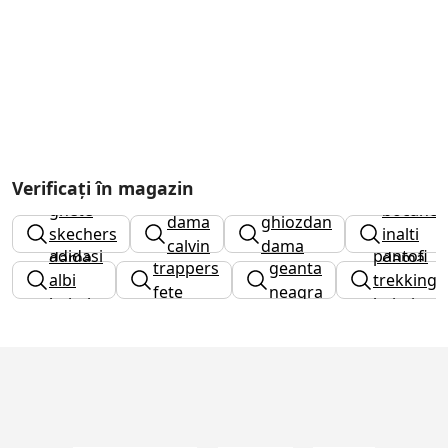
Verificați în magazin
ghete
ghete
bocanci
dama
ghiozdan
skechers
inalti
calvin
dama
adidasi
pantofi
dama
dama
trappers
geanta
klein
albi
trekking
fete
neagra
baieti
baieti