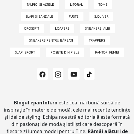
TĂLPICI ȘI ALTELE
LITORAL
TOMS
SLAPI SI SANDALE
FUSTE
S.OLIVER
CROSSFIT
LOAFERS
SNEAKERȘI ALBI
SNEAKERS PENTRU BĂRBAȚI
TRAPPERS
ȘLAPI SPORT
POȘETE DIN PIELE
PANTOFI FEMEI
Blogul epantofi.ro
este cea mai bună sursă de
inspirație în materie de modă, cele mai recente tendințe
și idei de styling.
Echipa noastră editorială este formată
din pasionați de modă și stiliști care descoperă în
fiecare zi lumea modei pentru Tine.
Rămâi alături de