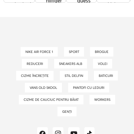
hilfiger
guess
barbati
klein
dama
NIKE AIR FORCE 1
SPORT
BROGUE
REDUCERI
SNEAKERS ALB
VOLEI
CIZME ÎNCREȚITE
STIL DELFIN
BATICURI
VANS OLD SKOOL
PANTOFI CU LEDURI
CIZME DE CAUCIUC PENTRU BĂIAT
WORKERS
GENȚI