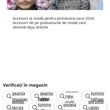
Accesorii la modă pentru primăvara-vara 2026.
Accesorii de pe podiumurile de modă care
domină deja străzile
Verificați în magazin
curea
adidasi
geanta
geanta
tommy
nike
botine
shopper
aldo
hilfiger
adidas
portofel
inalti
tommy
poseta
barbati
terrex
calvin