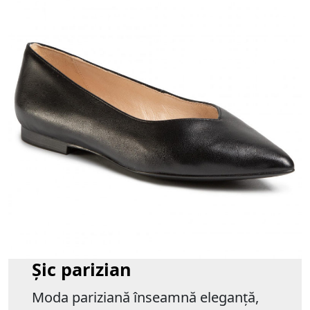
Șic parizian
Moda pariziană înseamnă eleganță,