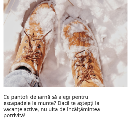
Ce pantofi de iarnă să alegi pentru
escapadele la munte? Dacă te aștepți la
vacanțe active, nu uita de încălțămintea
potrivită!