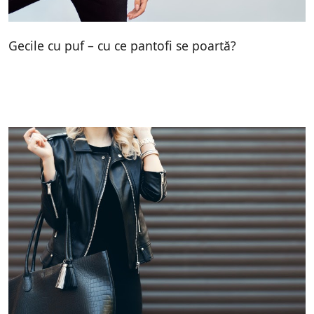
Gecile cu puf – cu ce pantofi se poartă?