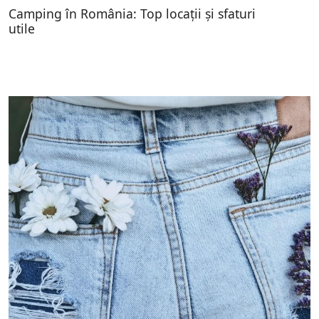
Camping în România: Top locații și sfaturi
utile