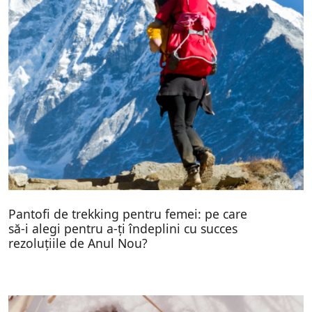
Pantofi de trekking pentru femei: pe care
să-i alegi pentru a-ți îndeplini cu succes
rezoluțiile de Anul Nou?