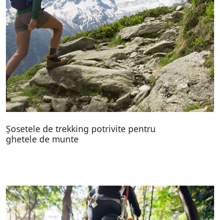
Șosetele de trekking potrivite pentru
ghetele de munte