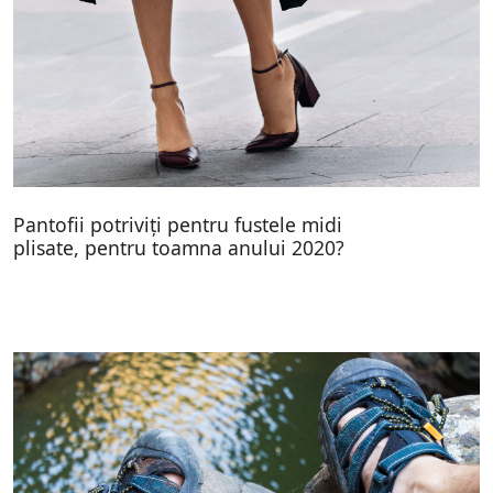
Pantofii potriviți pentru fustele midi
plisate, pentru toamna anului 2020?